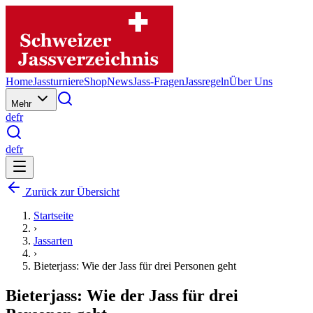
Home
Jassturniere
Shop
News
Jass-Fragen
Jassregeln
Über Uns
Mehr
de
fr
de
fr
Zurück zur Übersicht
Startseite
›
Jassarten
›
Bieterjass: Wie der Jass für drei Personen geht
Bieterjass: Wie der Jass für drei