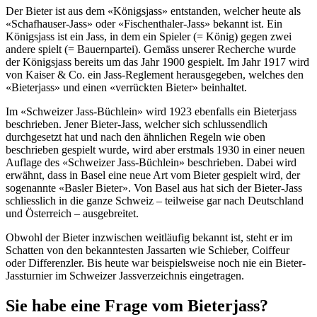
Der Bieter ist aus dem «Königsjass» entstanden, welcher heute als
«Schafhauser-Jass» oder «Fischenthaler-Jass» bekannt ist. Ein
Königsjass ist ein Jass, in dem ein Spieler (= König) gegen zwei
andere spielt (= Bauernpartei). Gemäss unserer Recherche wurde
der Königsjass bereits um das Jahr 1900 gespielt. Im Jahr 1917 wird
von Kaiser & Co. ein Jass-Reglement herausgegeben, welches den
«Bieterjass» und einen «verrückten Bieter» beinhaltet.
Im «Schweizer Jass-Büchlein» wird 1923 ebenfalls ein Bieterjass
beschrieben. Jener Bieter-Jass, welcher sich schlussendlich
durchgesetzt hat und nach den ähnlichen Regeln wie oben
beschrieben gespielt wurde, wird aber erstmals 1930 in einer neuen
Auflage des «Schweizer Jass-Büchlein» beschrieben. Dabei wird
erwähnt, dass in Basel eine neue Art vom Bieter gespielt wird, der
sogenannte «Basler Bieter». Von Basel aus hat sich der Bieter-Jass
schliesslich in die ganze Schweiz – teilweise gar nach Deutschland
und Österreich – ausgebreitet.
Obwohl der Bieter inzwischen weitläufig bekannt ist, steht er im
Schatten von den bekanntesten Jassarten wie Schieber, Coiffeur
oder Differenzler. Bis heute war beispielsweise noch nie ein Bieter-
Jassturnier im Schweizer Jassverzeichnis eingetragen.
Sie habe eine Frage vom Bieterjass?