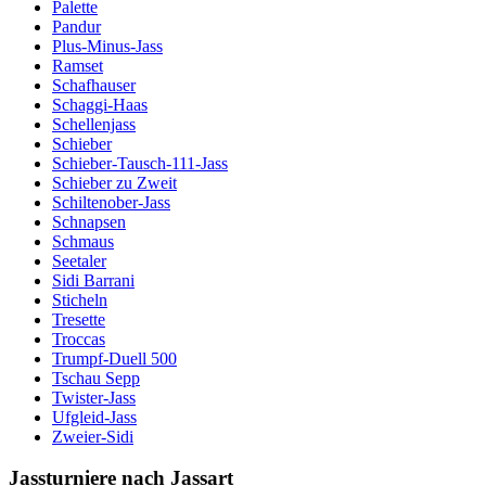
Palette
Pandur
Plus-Minus-Jass
Ramset
Schafhauser
Schaggi-Haas
Schellenjass
Schieber
Schieber-Tausch-111-Jass
Schieber zu Zweit
Schiltenober-Jass
Schnapsen
Schmaus
Seetaler
Sidi Barrani
Sticheln
Tresette
Troccas
Trumpf-Duell 500
Tschau Sepp
Twister-Jass
Ufgleid-Jass
Zweier-Sidi
Jassturniere nach Jassart