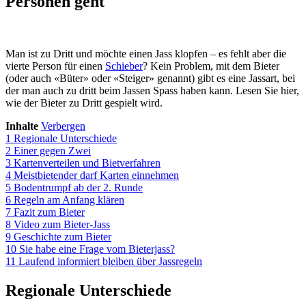
Personen geht
Man ist zu Dritt und möchte einen Jass klopfen – es fehlt aber die
vierte Person für einen
Schieber
? Kein Problem, mit dem Bieter
(oder auch «Büter» oder «Steiger» genannt) gibt es eine Jassart, bei
der man auch zu dritt beim Jassen Spass haben kann. Lesen Sie hier,
wie der Bieter zu Dritt gespielt wird.
Inhalte
Verbergen
1
Regionale Unterschiede
2
Einer gegen Zwei
3
Kartenverteilen und Bietverfahren
4
Meistbietender darf Karten einnehmen
5
Bodentrumpf ab der 2. Runde
6
Regeln am Anfang klären
7
Fazit zum Bieter
8
Video zum Bieter-Jass
9
Geschichte zum Bieter
10
Sie habe eine Frage vom Bieterjass?
11
Laufend informiert bleiben über Jassregeln
Regionale Unterschiede