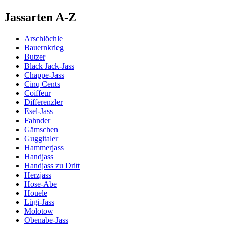
Jassarten A-Z
Arschlöchle
Bauernkrieg
Butzer
Black Jack-Jass
Chappe-Jass
Cinq Cents
Coiffeur
Differenzler
Esel-Jass
Fahnder
Gämschen
Guggitaler
Hammerjass
Handjass
Handjass zu Dritt
Herzjass
Hose-Abe
Houele
Lügi-Jass
Molotow
Obenabe-Jass