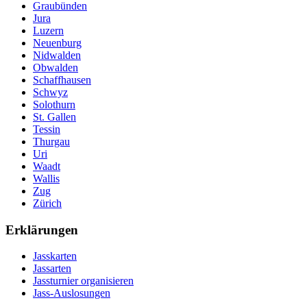
Graubünden
Jura
Luzern
Neuenburg
Nidwalden
Obwalden
Schaffhausen
Schwyz
Solothurn
St. Gallen
Tessin
Thurgau
Uri
Waadt
Wallis
Zug
Zürich
Erklärungen
Jasskarten
Jassarten
Jassturnier organisieren
Jass-Auslosungen