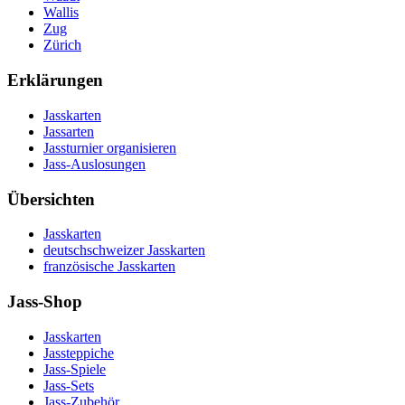
Wallis
Zug
Zürich
Erklärungen
Jasskarten
Jassarten
Jassturnier organisieren
Jass-Auslosungen
Übersichten
Jasskarten
deutschschweizer Jasskarten
französische Jasskarten
Jass-Shop
Jasskarten
Jassteppiche
Jass-Spiele
Jass-Sets
Jass-Zubehör