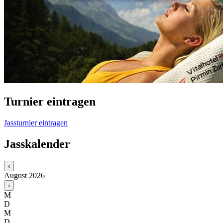
Turnier eintragen
Jassturnier eintragen
Jasskalender
‹
August
2026
›
M
D
M
D