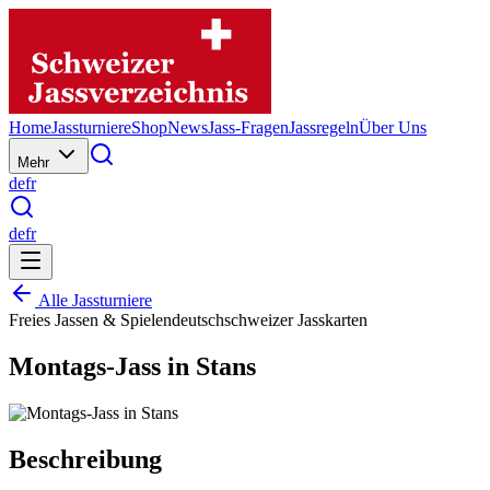
Home
Jassturniere
Shop
News
Jass-Fragen
Jassregeln
Über Uns
Mehr
de
fr
de
fr
Alle Jassturniere
Freies Jassen & Spielen
deutschschweizer Jasskarten
Montags-Jass in Stans
Beschreibung