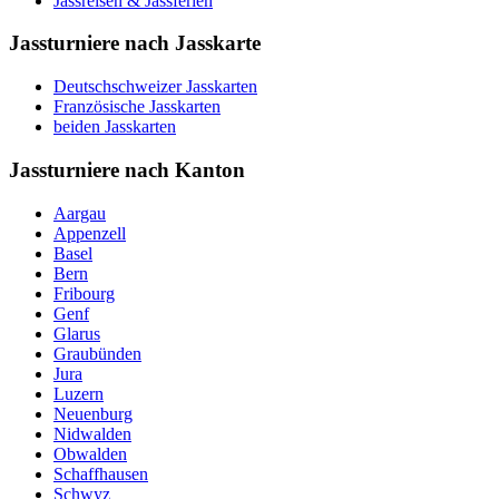
Jassreisen & Jassferien
Jassturniere nach Jasskarte
Deutschschweizer Jasskarten
Französische Jasskarten
beiden Jasskarten
Jassturniere nach Kanton
Aargau
Appenzell
Basel
Bern
Fribourg
Genf
Glarus
Graubünden
Jura
Luzern
Neuenburg
Nidwalden
Obwalden
Schaffhausen
Schwyz