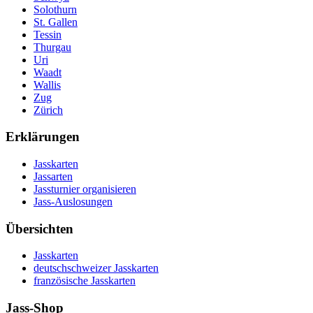
Solothurn
St. Gallen
Tessin
Thurgau
Uri
Waadt
Wallis
Zug
Zürich
Erklärungen
Jasskarten
Jassarten
Jassturnier organisieren
Jass-Auslosungen
Übersichten
Jasskarten
deutschschweizer Jasskarten
französische Jasskarten
Jass-Shop