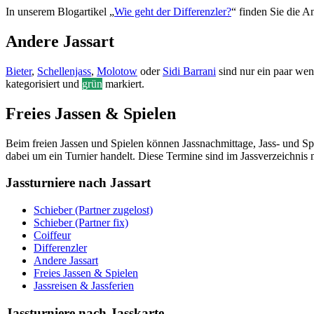
In unserem Blogartikel „
Wie geht der Differenzler?
“ finden Sie die A
Andere Jassart
Bieter
,
Schellenjass
,
Molotow
oder
Sidi Barrani
sind nur ein paar weni
kategorisiert und
grün
markiert.
Freies Jassen & Spielen
Beim freien Jassen und Spielen können Jassnachmittage, Jass- und Spi
dabei um ein Turnier handelt. Diese Termine sind im Jassverzeichnis 
Jassturniere nach Jassart
Schieber (Partner zugelost)
Schieber (Partner fix)
Coiffeur
Differenzler
Andere Jassart
Freies Jassen & Spielen
Jassreisen & Jassferien
Jassturniere nach Jasskarte