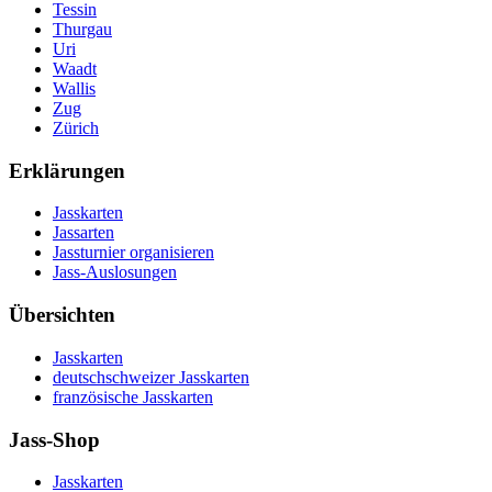
Tessin
Thurgau
Uri
Waadt
Wallis
Zug
Zürich
Erklärungen
Jasskarten
Jassarten
Jassturnier organisieren
Jass-Auslosungen
Übersichten
Jasskarten
deutschschweizer Jasskarten
französische Jasskarten
Jass-Shop
Jasskarten