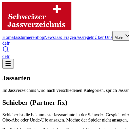
Home
Jassturniere
Shop
News
Jass-Fragen
Jassregeln
Über Uns
Mehr
de
fr
de
fr
Jassarten
Im Jassverzeichnis wird nach verschiedenen Kategorien, sprich Jassart
Schieber (Partner fix)
Schieber ist die bekannteste Jassvariante in der Schweiz. Gespielt w
Obe-Abe oder Unde-Ufe ansagen. Möchte der Spieler nicht ansagen, d