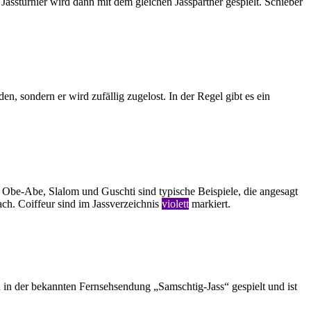
Jassturnier wird dann mit dem gleichen Jasspartner gespielt. Schieber
n, sondern er wird zufällig zugelost. In der Regel gibt es ein
f, Obe-Abe, Slalom und Guschti sind typische Beispiele, die angesagt
ch. Coiffeur sind im Jassverzeichnis
violett
markiert.
 in der bekannten Fernsehsendung „Samschtig-Jass“ gespielt und ist