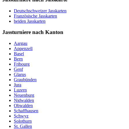
Deutschschweizer Jasskarten
Französische Jasskarten
beiden Jasskarten
Jassturniere nach Kanton
Aargau
Appenzell
Basel
Bern
Fribourg
Genf
Glarus
Graubünden
Jura
Luzern
Neuenburg
Nidwalden
Obwalden
Schaffhausen
Schwyz
Solothurn
St. Gallen