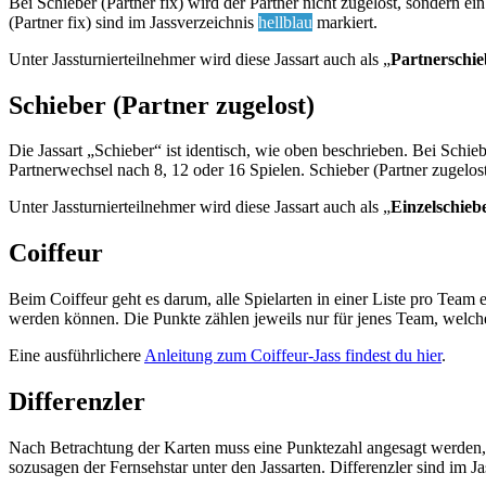
Bei Schieber (Partner fix) wird der Partner nicht zugelost, sondern 
(Partner fix) sind im Jassverzeichnis
hellblau
markiert.
Unter Jassturnierteilnehmer wird diese Jassart auch als „
Partnerschie
Schieber (Partner zugelost)
Die Jassart „Schieber“ ist identisch, wie oben beschrieben. Bei Schie
Partnerwechsel nach 8, 12 oder 16 Spielen. Schieber (Partner zugelos
Unter Jassturnierteilnehmer wird diese Jassart auch als „
Einzelschieb
Coiffeur
Beim Coiffeur geht es darum, alle Spielarten in einer Liste pro Team 
werden können. Die Punkte zählen jeweils nur für jenes Team, welche
Eine ausführlichere
Anleitung zum Coiffeur-Jass findest du hier
.
Differenzler
Nach Betrachtung der Karten muss eine Punktezahl angesagt werden, 
sozusagen der Fernsehstar unter den Jassarten. Differenzler sind im J