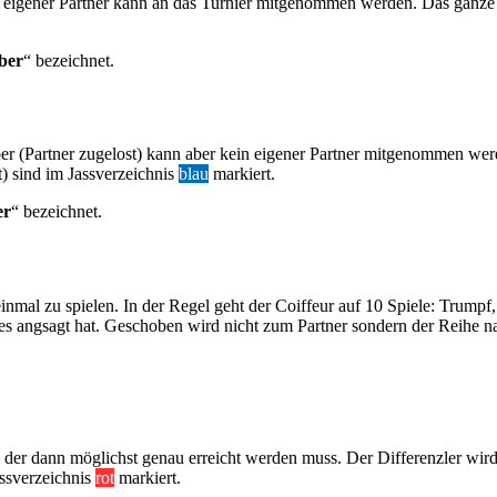
ein eigener Partner kann an das Turnier mitgenommen werden. Das ganze 
ber
“ bezeichnet.
ber (Partner zugelost) kann aber kein eigener Partner mitgenommen werde
t) sind im Jassverzeichnis
blau
markiert.
er
“ bezeichnet.
einmal zu spielen. In der Regel geht der Coiffeur auf 10 Spiele: Trump
s angsagt hat. Geschoben wird nicht zum Partner sondern der Reihe na
der dann möglichst genau erreicht werden muss. Der Differenzler wird
assverzeichnis
rot
markiert.