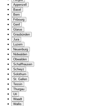
Appenzell
Basel
Bern
Fribourg
Genf
Glarus
Graubünden
Jura
Luzern
Neuenburg
Nidwalden
Obwalden
Schaffhausen
Schwyz
Solothurn
St. Gallen
Tessin
Thurgau
Uri
Waadt
Wallis