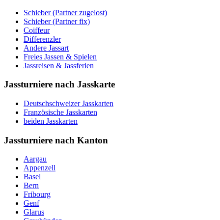
Schieber (Partner zugelost)
Schieber (Partner fix)
Coiffeur
Differenzler
Andere Jassart
Freies Jassen & Spielen
Jassreisen & Jassferien
Jassturniere nach Jasskarte
Deutschschweizer Jasskarten
Französische Jasskarten
beiden Jasskarten
Jassturniere nach Kanton
Aargau
Appenzell
Basel
Bern
Fribourg
Genf
Glarus