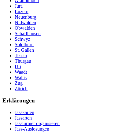
Graubünden
Jura
Luzern
Neuenburg
Nidwalden
Obwalden
Schaffhausen
Schwyz
Solothurn
St. Gallen
Tessin
Thurgau
Uri
Waadt
Wallis
Zug
Zürich
Erklärungen
Jasskarten
Jassarten
Jassturnier organisieren
Jass-Auslosungen