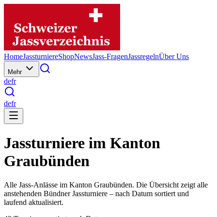
Home
Jassturniere
Shop
News
Jass-Fragen
Jassregeln
Über Uns
Mehr
de
fr
de
fr
Jassturniere im Kanton
Graubünden
Alle Jass-Anlässe im Kanton Graubünden. Die Übersicht zeigt alle
anstehenden Bündner Jassturniere – nach Datum sortiert und
laufend aktualisiert.