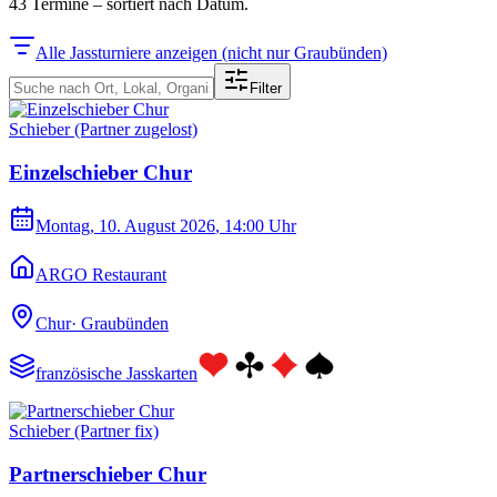
43
Termine
–
sortiert nach Datum.
Alle Jassturniere anzeigen (nicht nur Graubünden)
Filter
Schieber (Partner zugelost)
Einzelschieber Chur
Montag, 10. August 2026
, 14:00 Uhr
ARGO Restaurant
Chur
·
Graubünden
französische Jasskarten
Schieber (Partner fix)
Partnerschieber Chur