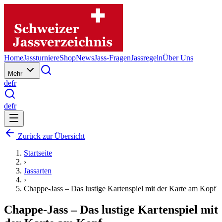
Home
Jassturniere
Shop
News
Jass-Fragen
Jassregeln
Über Uns
Mehr
de
fr
de
fr
Zurück zur Übersicht
Startseite
›
Jassarten
›
Chappe-Jass – Das lustige Kartenspiel mit der Karte am Kopf
Chappe-Jass – Das lustige Kartenspiel mit