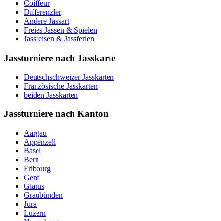
Coiffeur
Differenzler
Andere Jassart
Freies Jassen & Spielen
Jassreisen & Jassferien
Jassturniere nach Jasskarte
Deutschschweizer Jasskarten
Französische Jasskarten
beiden Jasskarten
Jassturniere nach Kanton
Aargau
Appenzell
Basel
Bern
Fribourg
Genf
Glarus
Graubünden
Jura
Luzern