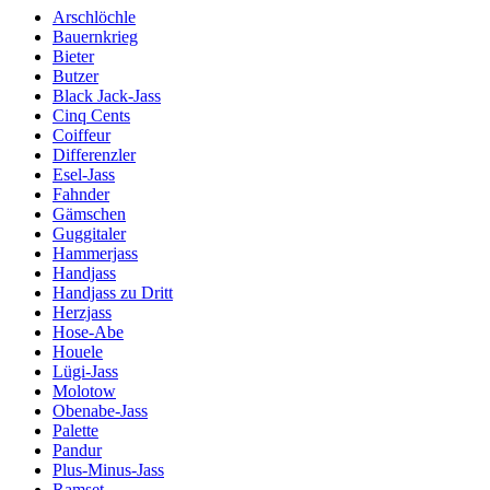
Arschlöchle
Bauernkrieg
Bieter
Butzer
Black Jack-Jass
Cinq Cents
Coiffeur
Differenzler
Esel-Jass
Fahnder
Gämschen
Guggitaler
Hammerjass
Handjass
Handjass zu Dritt
Herzjass
Hose-Abe
Houele
Lügi-Jass
Molotow
Obenabe-Jass
Palette
Pandur
Plus-Minus-Jass
Ramset