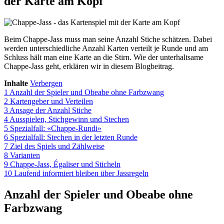
der Karte am Kopf
Beim Chappe-Jass muss man seine Anzahl Stiche schätzen. Dabei
werden unterschiedliche Anzahl Karten verteilt je Runde und am
Schluss hält man eine Karte an die Stirn. Wie der unterhaltsame
Chappe-Jass geht, erklären wir in diesem Blogbeitrag.
Inhalte
Verbergen
1
Anzahl der Spieler und Obeabe ohne Farbzwang
2
Kartengeber und Verteilen
3
Ansage der Anzahl Stiche
4
Ausspielen, Stichgewinn und Stechen
5
Spezialfall: «Chappe-Rundi»
6
Spezialfall: Stechen in der letzten Runde
7
Ziel des Spiels und Zählweise
8
Varianten
9
Chappe-Jass, Égaliser und Sticheln
10
Laufend informiert bleiben über Jassregeln
Anzahl der Spieler und Obeabe ohne
Farbzwang