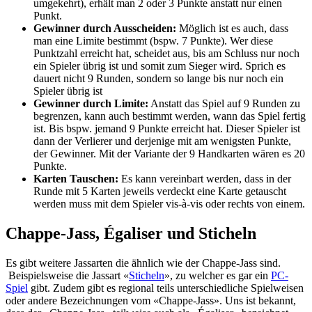
umgekehrt), erhält man 2 oder 3 Punkte anstatt nur einen
Punkt.
Gewinner durch Ausscheiden:
Möglich ist es auch, dass
man eine Limite bestimmt (bspw. 7 Punkte). Wer diese
Punktzahl erreicht hat, scheidet aus, bis am Schluss nur noch
ein Spieler übrig ist und somit zum Sieger wird. Sprich es
dauert nicht 9 Runden, sondern so lange bis nur noch ein
Spieler übrig ist
Gewinner durch Limite:
Anstatt das Spiel auf 9 Runden zu
begrenzen, kann auch bestimmt werden, wann das Spiel fertig
ist. Bis bspw. jemand 9 Punkte erreicht hat. Dieser Spieler ist
dann der Verlierer und derjenige mit am wenigsten Punkte,
der Gewinner. Mit der Variante der 9 Handkarten wären es 20
Punkte.
Karten Tauschen:
Es kann vereinbart werden, dass in der
Runde mit 5 Karten jeweils verdeckt eine Karte getauscht
werden muss mit dem Spieler vis-à-vis oder rechts von einem.
Chappe-Jass, Égaliser und Sticheln
Es gibt weitere Jassarten die ähnlich wie der Chappe-Jass sind.
Beispielsweise die Jassart «
Sticheln
», zu welcher es gar ein
PC-
Spiel
gibt. Zudem gibt es regional teils unterschiedliche Spielweisen
oder andere Bezeichnungen vom «Chappe-Jass». Uns ist bekannt,