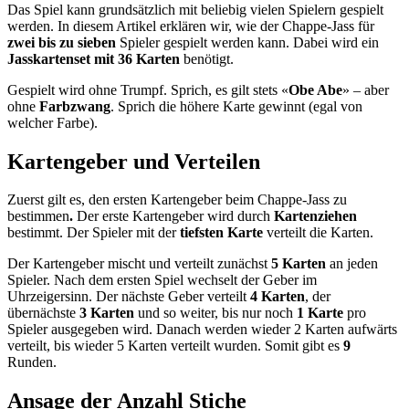
Das Spiel kann grundsätzlich mit beliebig vielen Spielern gespielt
werden. In diesem Artikel erklären wir, wie der Chappe-Jass für
zwei bis zu sieben
Spieler gespielt werden kann. Dabei wird ein
Jasskartenset mit 36 Karten
benötigt.
Gespielt wird ohne Trumpf. Sprich, es gilt stets «
Obe Abe
» – aber
ohne
Farbzwang
. Sprich die höhere Karte gewinnt (egal von
welcher Farbe).
Kartengeber und Verteilen
Zuerst gilt es, den ersten Kartengeber beim Chappe-Jass zu
bestimmen
.
Der erste Kartengeber wird durch
Kartenziehen
bestimmt. Der Spieler mit der
tiefsten Karte
verteilt die Karten.
Der Kartengeber mischt und verteilt zunächst
5 Karten
an jeden
Spieler. Nach dem ersten Spiel wechselt der Geber im
Uhrzeigersinn. Der nächste Geber verteilt
4 Karten
, der
übernächste
3 Karten
und so weiter, bis nur noch
1 Karte
pro
Spieler ausgegeben wird. Danach werden wieder 2 Karten aufwärts
verteilt, bis wieder 5 Karten verteilt wurden. Somit gibt es
9
Runden.
Ansage der Anzahl Stiche