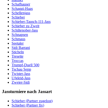
Schafhauser
Schaggi-Haas
Schellenjass
Schieber
Schieber-Tausch-111-Jass
Schieber zu Zweit
Schiltenober-Jass
Schnapsen
Schmaus
Seetaler
Sidi Barrani
Sticheln
Tresette
Troccas
Trumpf-Duell 500
Tschau Sepp
Twister-Jass
Ufgleid-Jass
Zweier-Sidi
Jassturniere nach Jassart
Schieber (Partner zugelost)
Schieber (Partner fix)