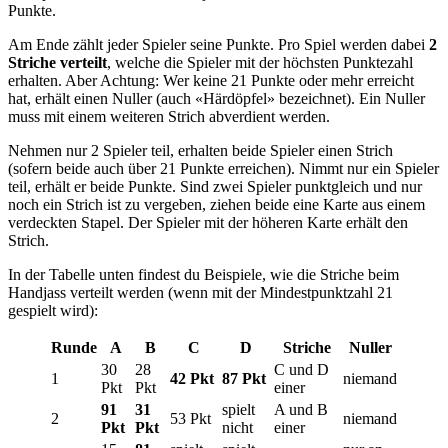
Punkte.
Am Ende zählt jeder Spieler seine Punkte. Pro Spiel werden dabei
2
Striche verteilt
, welche die Spieler mit der höchsten Punktezahl
erhalten. Aber Achtung: Wer keine 21 Punkte oder mehr erreicht
hat, erhält einen Nuller (auch «Härdöpfel» bezeichnet). Ein Nuller
muss mit einem weiteren Strich abverdient werden.
Nehmen nur 2 Spieler teil, erhalten beide Spieler einen Strich
(sofern beide auch über 21 Punkte erreichen). Nimmt nur ein Spieler
teil, erhält er beide Punkte. Sind zwei Spieler punktgleich und nur
noch ein Strich ist zu vergeben, ziehen beide eine Karte aus einem
verdeckten Stapel. Der Spieler mit der höheren Karte erhält den
Strich.
In der Tabelle unten findest du Beispiele, wie die Striche beim
Handjass verteilt werden (wenn mit der Mindestpunktzahl 21
gespielt wird):
Runde
A
B
C
D
Striche
Nuller
30
28
C und D
1
42 Pkt
87 Pkt
niemand
Pkt
Pkt
einer
91
31
spielt
A und B
2
53 Pkt
niemand
Pkt
Pkt
nicht
einer