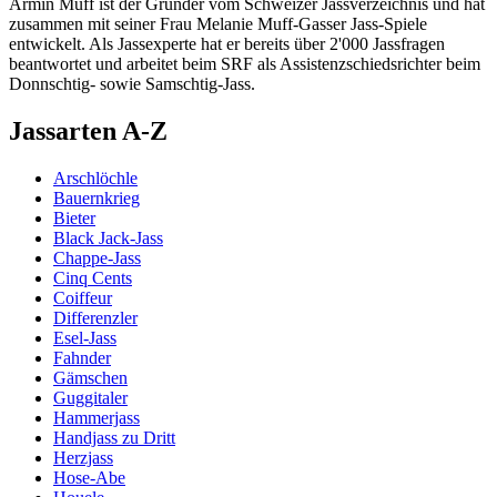
Armin Muff ist der Gründer vom Schweizer Jassverzeichnis und hat
zusammen mit seiner Frau Melanie Muff-Gasser Jass-Spiele
entwickelt. Als Jassexperte hat er bereits über 2'000 Jassfragen
beantwortet und arbeitet beim SRF als Assistenzschiedsrichter beim
Donnschtig- sowie Samschtig-Jass.
Jassarten A-Z
Arschlöchle
Bauernkrieg
Bieter
Black Jack-Jass
Chappe-Jass
Cinq Cents
Coiffeur
Differenzler
Esel-Jass
Fahnder
Gämschen
Guggitaler
Hammerjass
Handjass zu Dritt
Herzjass
Hose-Abe