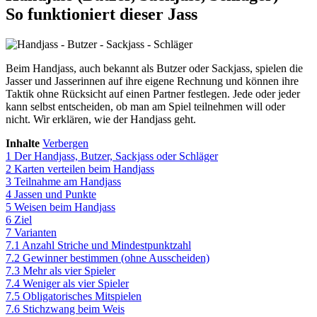
So funktioniert dieser Jass
Beim Handjass, auch bekannt als Butzer oder Sackjass, spielen die
Jasser und Jasserinnen auf ihre eigene Rechnung und können ihre
Taktik ohne Rücksicht auf einen Partner festlegen. Jede oder jeder
kann selbst entscheiden, ob man am Spiel teilnehmen will oder
nicht. Wir erklären, wie der Handjass geht.
Inhalte
Verbergen
1
Der Handjass, Butzer, Sackjass oder Schläger
2
Karten verteilen beim Handjass
3
Teilnahme am Handjass
4
Jassen und Punkte
5
Weisen beim Handjass
6
Ziel
7
Varianten
7.1
Anzahl Striche und Mindestpunktzahl
7.2
Gewinner bestimmen (ohne Ausscheiden)
7.3
Mehr als vier Spieler
7.4
Weniger als vier Spieler
7.5
Obligatorisches Mitspielen
7.6
Stichzwang beim Weis