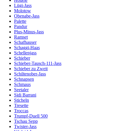
Houele
Lügi-Jass
Molotow
Obenabe-Jass
Palette
Pandur
Plus-Minus-Jass
Ramset
Schafhauser
Schaggi-Haas
Schellenjass
Schieber
Schieber-Tausch-111-Jass
Schieber zu Zweit
Schiltenober-Jass
Schnapsen
Schmaus
Seetaler
Sidi Barrani
Sticheln
Tresette
Troccas
Trumpf-Duell 500
Tschau Sepp
Twister-Jass