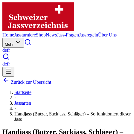
Home
Jassturniere
Shop
News
Jass-Fragen
Jassregeln
Über Uns
Mehr
de
fr
de
fr
Zurück zur Übersicht
Startseite
›
Jassarten
›
Handjass (Butzer, Sackjass, Schläger) – So funktioniert dieser
Jass
Handjass (Butzer, Sackjass, Schläger) –