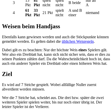
15
81
spielt
spielt
nur an
3
B beide
Pkt
Pkt
nicht
nicht
A
61
33
spielt
A und B
4
21 Pkt
niemand
Pkt
Pkt
nicht
einer
Weisen beim Handjass
Ebenfalls kann gewiesen werden und auch die Stöckpunkte können
gemeldet werden. Es gelten dabei die
üblichen Weisregeln
.
Dabei gilt es zu beachten: Nur der höchste Weis
eines
Spielers gilt.
Wer also ein Dreiblatt hat, kann sich nicht sicher sein, dass er dies zu
seinen Punkten zählen darf. Da die Wahrscheinlichkeit hoch ist, dass
auch ein anderer Spieler ein Dreiblatt oder einen höheren Weis hat.
Ziel
Es wird auf 7 Striche gespielt. Wobei allfällige Nuller zuerst
abverdient werden müssen.
Wer die 7 Striche hat, scheidet aus. Die drei bzw. später die zwei
weiteren Spieler spielen weiter, bis nur noch einer übrig ist. Der
letzter Spieler ist der Verlierer.