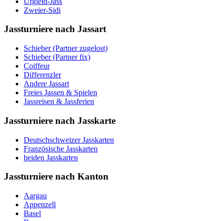
Ufgleid-Jass
Zweier-Sidi
Jassturniere nach Jassart
Schieber (Partner zugelost)
Schieber (Partner fix)
Coiffeur
Differenzler
Andere Jassart
Freies Jassen & Spielen
Jassreisen & Jassferien
Jassturniere nach Jasskarte
Deutschschweizer Jasskarten
Französische Jasskarten
beiden Jasskarten
Jassturniere nach Kanton
Aargau
Appenzell
Basel