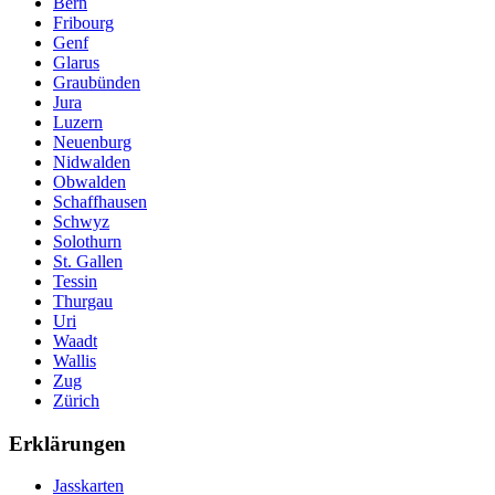
Bern
Fribourg
Genf
Glarus
Graubünden
Jura
Luzern
Neuenburg
Nidwalden
Obwalden
Schaffhausen
Schwyz
Solothurn
St. Gallen
Tessin
Thurgau
Uri
Waadt
Wallis
Zug
Zürich
Erklärungen
Jasskarten