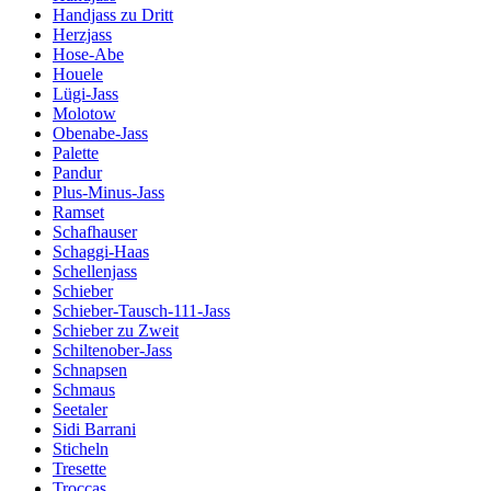
Handjass zu Dritt
Herzjass
Hose-Abe
Houele
Lügi-Jass
Molotow
Obenabe-Jass
Palette
Pandur
Plus-Minus-Jass
Ramset
Schafhauser
Schaggi-Haas
Schellenjass
Schieber
Schieber-Tausch-111-Jass
Schieber zu Zweit
Schiltenober-Jass
Schnapsen
Schmaus
Seetaler
Sidi Barrani
Sticheln
Tresette
Troccas