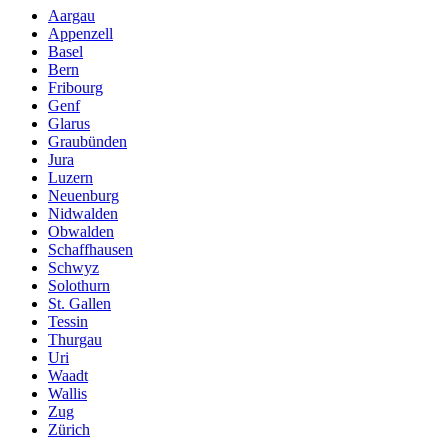
Aargau
Appenzell
Basel
Bern
Fribourg
Genf
Glarus
Graubünden
Jura
Luzern
Neuenburg
Nidwalden
Obwalden
Schaffhausen
Schwyz
Solothurn
St. Gallen
Tessin
Thurgau
Uri
Waadt
Wallis
Zug
Zürich