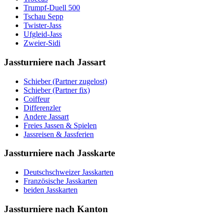
Trumpf-Duell 500
Tschau Sepp
Twister-Jass
Ufgleid-Jass
Zweier-Sidi
Jassturniere nach Jassart
Schieber (Partner zugelost)
Schieber (Partner fix)
Coiffeur
Differenzler
Andere Jassart
Freies Jassen & Spielen
Jassreisen & Jassferien
Jassturniere nach Jasskarte
Deutschschweizer Jasskarten
Französische Jasskarten
beiden Jasskarten
Jassturniere nach Kanton