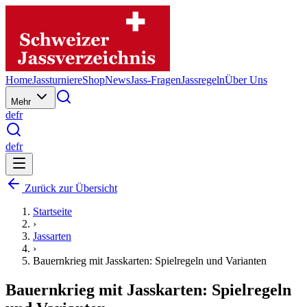
Home
Jassturniere
Shop
News
Jass-Fragen
Jassregeln
Über Uns
Mehr
de
fr
de
fr
Zurück zur Übersicht
Startseite
›
Jassarten
›
Bauernkrieg mit Jasskarten: Spielregeln und Varianten
Bauernkrieg mit Jasskarten: Spielregeln