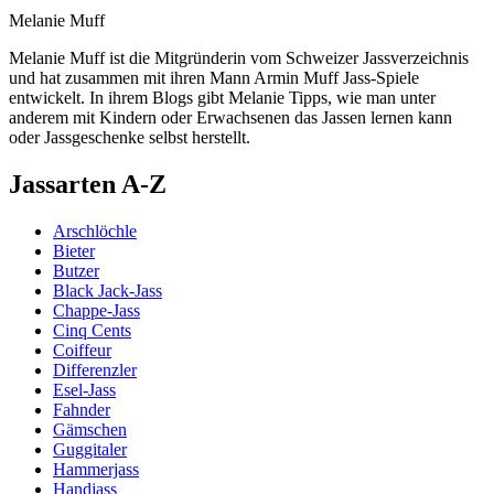
Melanie Muff
Melanie Muff ist die Mitgründerin vom Schweizer Jassverzeichnis
und hat zusammen mit ihren Mann Armin Muff Jass-Spiele
entwickelt. In ihrem Blogs gibt Melanie Tipps, wie man unter
anderem mit Kindern oder Erwachsenen das Jassen lernen kann
oder Jassgeschenke selbst herstellt.
Jassarten A-Z
Arschlöchle
Bieter
Butzer
Black Jack-Jass
Chappe-Jass
Cinq Cents
Coiffeur
Differenzler
Esel-Jass
Fahnder
Gämschen
Guggitaler
Hammerjass
Handjass