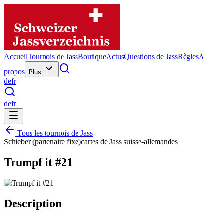
Accueil
Tournois de Jass
Boutique
Actus
Questions de Jass
Règles
À
propos
Plus
de
fr
de
fr
Tous les tournois de Jass
Schieber (partenaire fixe)
cartes de Jass suisse-allemandes
Trumpf it #21
Description