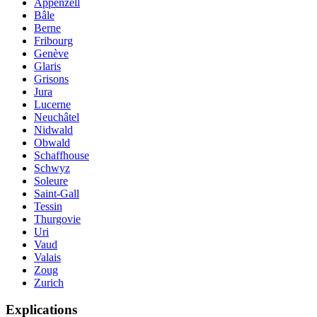
Appenzell
Bâle
Berne
Fribourg
Genève
Glaris
Grisons
Jura
Lucerne
Neuchâtel
Nidwald
Obwald
Schaffhouse
Schwyz
Soleure
Saint-Gall
Tessin
Thurgovie
Uri
Vaud
Valais
Zoug
Zurich
Explications