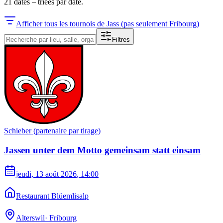
21
dates
–
triées par date.
Afficher tous les tournois de Jass (pas seulement Fribourg)
Filtres
Schieber (partenaire par tirage)
Jassen unter dem Motto gemeinsam statt einsam
jeudi, 13 août 2026
, 14:00
Restaurant Blüemlisalp
Alterswil
·
Fribourg