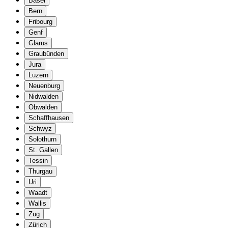
Basel
Bern
Fribourg
Genf
Glarus
Graubünden
Jura
Luzern
Neuenburg
Nidwalden
Obwalden
Schaffhausen
Schwyz
Solothurn
St. Gallen
Tessin
Thurgau
Uri
Waadt
Wallis
Zug
Zürich