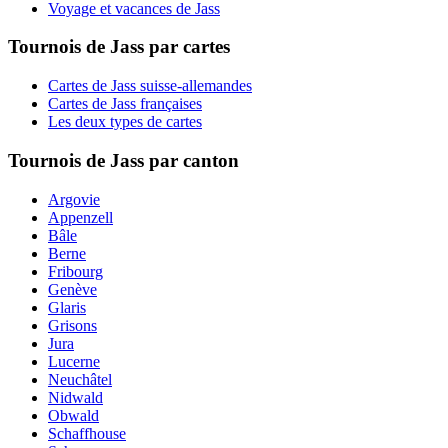
Voyage et vacances de Jass
Tournois de Jass par cartes
Cartes de Jass suisse-allemandes
Cartes de Jass françaises
Les deux types de cartes
Tournois de Jass par canton
Argovie
Appenzell
Bâle
Berne
Fribourg
Genève
Glaris
Grisons
Jura
Lucerne
Neuchâtel
Nidwald
Obwald
Schaffhouse