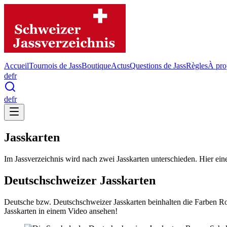
Accueil
Tournois de Jass
Boutique
Actus
Questions de Jass
Règles
À pro
de
fr
de
fr
Jasskarten
Im Jassverzeichnis wird nach zwei Jasskarten unterschieden. Hier ein
Deutschschweizer Jasskarten
Deutsche bzw. Deutschschweizer Jasskarten beinhalten die Farben Ros
Jasskarten in einem Video ansehen!