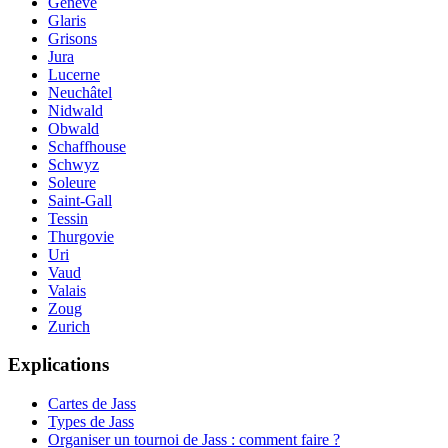
Genève
Glaris
Grisons
Jura
Lucerne
Neuchâtel
Nidwald
Obwald
Schaffhouse
Schwyz
Soleure
Saint-Gall
Tessin
Thurgovie
Uri
Vaud
Valais
Zoug
Zurich
Explications
Cartes de Jass
Types de Jass
Organiser un tournoi de Jass : comment faire ?