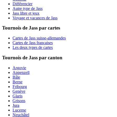
Différencier
Autre type de Jass
Jass libre et jeux
Voyage et vacances de Jass
Tournois de Jass par cartes
Cartes de Jass suisse-allemandes
Cartes de Jass françaises
Les deux types de cartes
Tournois de Jass par canton
Argovie
Appenzell
Bâle
Berne
Fribourg
Genève
Glaris
Grisons
Jura
Lucerne
Neuchâtel