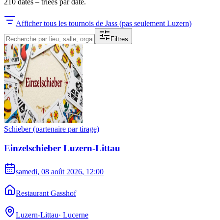
210
dates
–
triées par date.
Afficher tous les tournois de Jass (pas seulement Luzern)
Filtres
Schieber (partenaire par tirage)
Einzelschieber Luzern-Littau
samedi, 08 août 2026
, 12:00
Restaurant Gasshof
Luzern-Littau
·
Lucerne