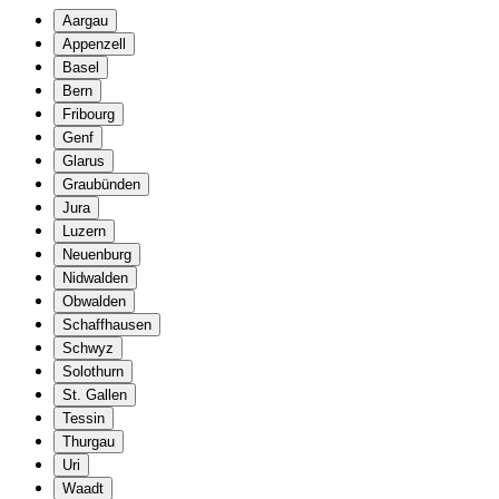
Aargau
Appenzell
Basel
Bern
Fribourg
Genf
Glarus
Graubünden
Jura
Luzern
Neuenburg
Nidwalden
Obwalden
Schaffhausen
Schwyz
Solothurn
St. Gallen
Tessin
Thurgau
Uri
Waadt