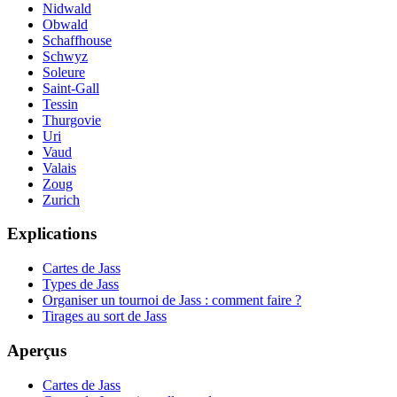
Nidwald
Obwald
Schaffhouse
Schwyz
Soleure
Saint-Gall
Tessin
Thurgovie
Uri
Vaud
Valais
Zoug
Zurich
Explications
Cartes de Jass
Types de Jass
Organiser un tournoi de Jass : comment faire ?
Tirages au sort de Jass
Aperçus
Cartes de Jass