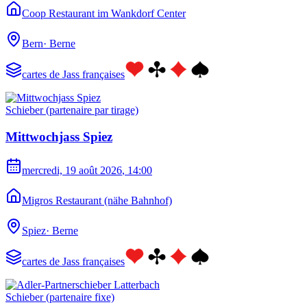
Coop Restaurant im Wankdorf Center
Bern
·
Berne
cartes de Jass françaises
Schieber (partenaire par tirage)
Mittwochjass Spiez
mercredi, 19 août 2026
, 14:00
Migros Restaurant (nähe Bahnhof)
Spiez
·
Berne
cartes de Jass françaises
Schieber (partenaire fixe)