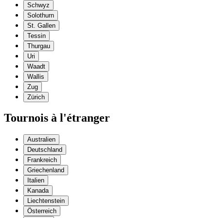
Schwyz
Solothurn
St. Gallen
Tessin
Thurgau
Uri
Waadt
Wallis
Zug
Zürich
Tournois à l'étranger
Australien
Deutschland
Frankreich
Griechenland
Italien
Kanada
Liechtenstein
Österreich