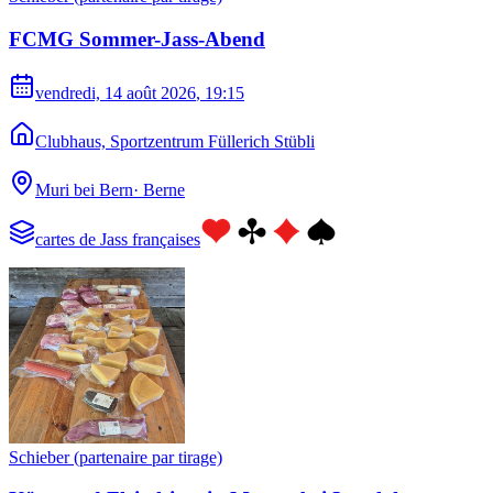
FCMG Sommer-Jass-Abend
vendredi, 14 août 2026
, 19:15
Clubhaus, Sportzentrum Füllerich Stübli
Muri bei Bern
·
Berne
cartes de Jass françaises
Schieber (partenaire par tirage)