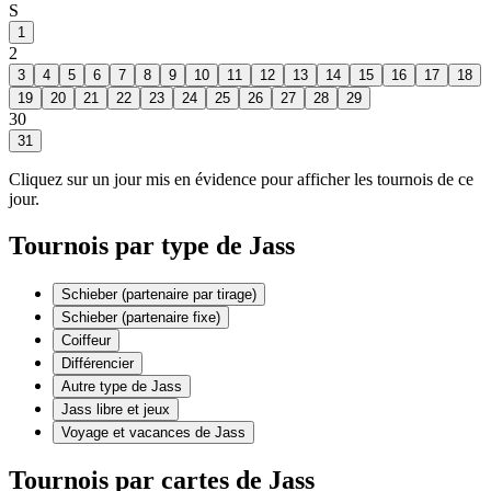
S
1
2
3
4
5
6
7
8
9
10
11
12
13
14
15
16
17
18
19
20
21
22
23
24
25
26
27
28
29
30
31
Cliquez sur un jour mis en évidence pour afficher les tournois de ce
jour.
Tournois par type de Jass
Schieber (partenaire par tirage)
Schieber (partenaire fixe)
Coiffeur
Différencier
Autre type de Jass
Jass libre et jeux
Voyage et vacances de Jass
Tournois par cartes de Jass