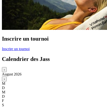
Inscrire un tournoi
Inscrire un tournoi
Calendrier des Jass
‹
August
2026
›
M
D
M
D
F
S