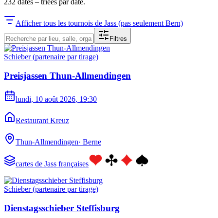
232
dates
–
triées par date.
Afficher tous les tournois de Jass (pas seulement Bern)
Filtres
Schieber (partenaire par tirage)
Preisjassen Thun-Allmendingen
lundi, 10 août 2026
, 19:30
Restaurant Kreuz
Thun-Allmendingen
·
Berne
cartes de Jass françaises
Schieber (partenaire par tirage)
Dienstagsschieber Steffisburg