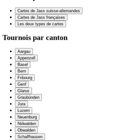
Cartes de Jass suisse-allemandes
Cartes de Jass françaises
Les deux types de cartes
Tournois par canton
Aargau
Appenzell
Basel
Bern
Fribourg
Genf
Glarus
Graubünden
Jura
Luzern
Neuenburg
Nidwalden
Obwalden
Schaffhausen