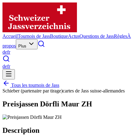
Accueil
Tournois de Jass
Boutique
Actus
Questions de Jass
Règles
À
propos
Plus
de
fr
de
fr
Tous les tournois de Jass
Schieber (partenaire par tirage)
cartes de Jass suisse-allemandes
Preisjassen Dörfli Maur ZH
Description