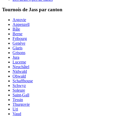
Tournois de Jass par canton
Argovie
Appenzell
Bâle
Berne
Fribourg
Genève
Glaris
Grisons
Jura
Lucerne
Neuchâtel
Nidwald
Obwald
Schaffhouse
Schwyz
Soleure
Saint-Gall
Tessin
Thurgovie
Uri
Vaud