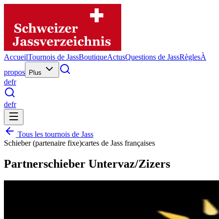
Accueil
Tournois de Jass
Boutique
Actus
Questions de Jass
Règles
À
propos
Plus
de
fr
de
fr
Tous les tournois de Jass
Schieber (partenaire fixe)
cartes de Jass françaises
Partnerschieber Untervaz/Zizers