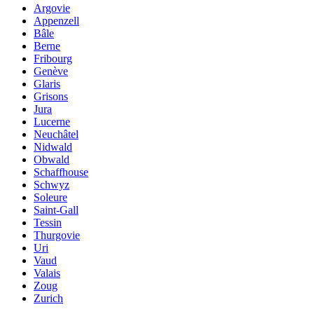
Argovie
Appenzell
Bâle
Berne
Fribourg
Genève
Glaris
Grisons
Jura
Lucerne
Neuchâtel
Nidwald
Obwald
Schaffhouse
Schwyz
Soleure
Saint-Gall
Tessin
Thurgovie
Uri
Vaud
Valais
Zoug
Zurich