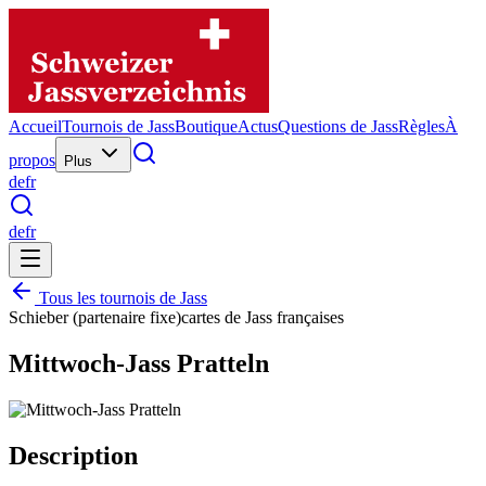
Accueil
Tournois de Jass
Boutique
Actus
Questions de Jass
Règles
À
propos
Plus
de
fr
de
fr
Tous les tournois de Jass
Schieber (partenaire fixe)
cartes de Jass françaises
Mittwoch-Jass Pratteln
Description