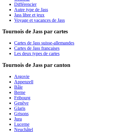
Différencier
Autre type de Jass
Jass libre et jeux
Voyage et vacances de Jass
Tournois de Jass par cartes
Cartes de Jass suisse-allemandes
Cartes de Jass françaises
Les deux types de cartes
Tournois de Jass par canton
Argovie
Appenzell
Bâle
Berne
Fribourg
Genève
Glaris
Grisons
Jura
Lucerne
Neuchâtel