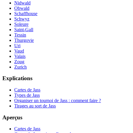
Nidwald
Obwald
Schaffhouse
Schwyz
Soleure
Saint-Gall
Tessin
Thurgovie
Uri
Vaud
Valais
Zoug
Zurich
Explications
Cartes de Jass
Types de Jass
Organiser un tournoi de Jass : comment faire ?
Tirages au sort de Jass
Aperçus
Cartes de Jass