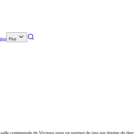
pos
Plus
a salle communale de Vicques pour un tournoi de jass par équipe de de