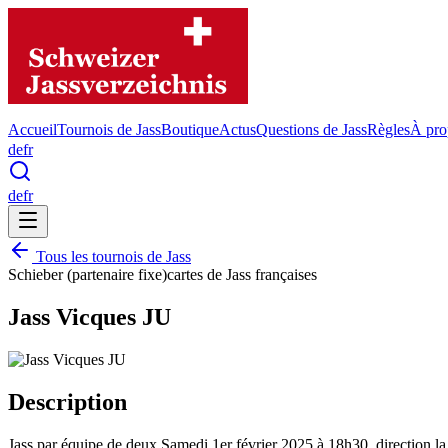
Accueil
Tournois de Jass
Boutique
Actus
Questions de Jass
Règles
À pro
de
fr
de
fr
Tous les tournois de Jass
Schieber (partenaire fixe)
cartes de Jass françaises
Jass Vicques JU
Description
Jass par équipe de deux Samedi 1er février 2025 à 18h30, direction l