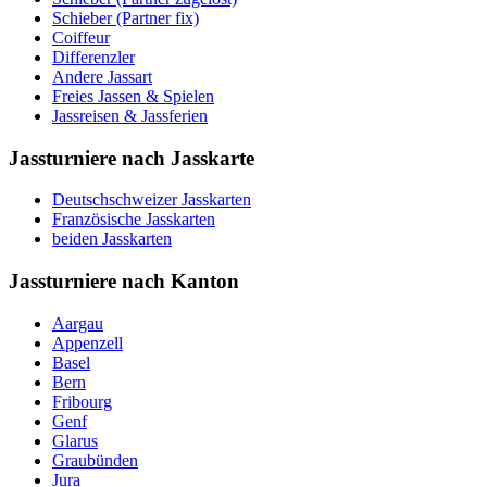
Schieber (Partner fix)
Coiffeur
Differenzler
Andere Jassart
Freies Jassen & Spielen
Jassreisen & Jassferien
Jassturniere nach Jasskarte
Deutschschweizer Jasskarten
Französische Jasskarten
beiden Jasskarten
Jassturniere nach Kanton
Aargau
Appenzell
Basel
Bern
Fribourg
Genf
Glarus
Graubünden
Jura