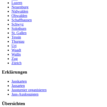
Luzern
Neuenburg
Nidwalden
Obwalden
Schaffhausen
Schwyz
Solothurn
St. Gallen
Tessin
Thurgau
Uri
Waadt
Wallis
Zug
Zürich
Erklärungen
Jasskarten
Jassarten
Jassturnier organisieren
Jass-Auslosungen
Übersichten