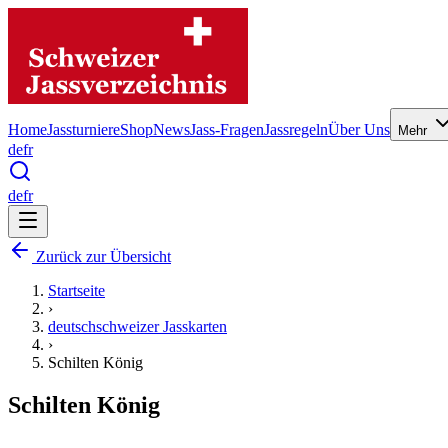
Home
Jassturniere
Shop
News
Jass-Fragen
Jassregeln
Über Uns
Mehr
de
fr
de
fr
Zurück zur Übersicht
Startseite
›
deutschschweizer Jasskarten
›
Schilten König
Schilten König