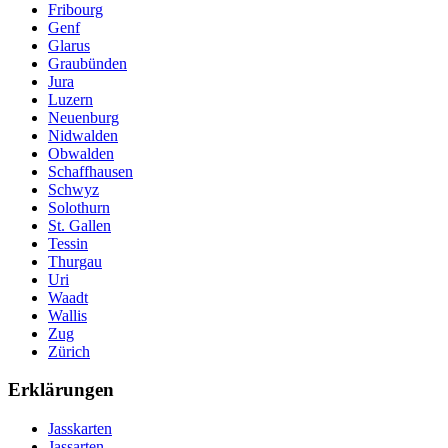
Fribourg
Genf
Glarus
Graubünden
Jura
Luzern
Neuenburg
Nidwalden
Obwalden
Schaffhausen
Schwyz
Solothurn
St. Gallen
Tessin
Thurgau
Uri
Waadt
Wallis
Zug
Zürich
Erklärungen
Jasskarten
Jassarten