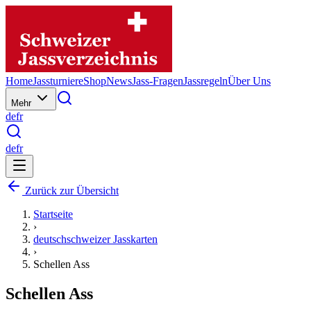
Home
Jassturniere
Shop
News
Jass-Fragen
Jassregeln
Über Uns
Mehr
de
fr
de
fr
Zurück zur Übersicht
Startseite
›
deutschschweizer Jasskarten
›
Schellen Ass
Schellen Ass