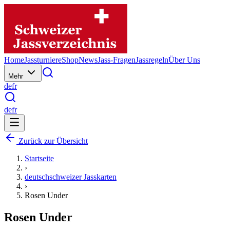
Home
Jassturniere
Shop
News
Jass-Fragen
Jassregeln
Über Uns
Mehr
de
fr
de
fr
Zurück zur Übersicht
Startseite
›
deutschschweizer Jasskarten
›
Rosen Under
Rosen Under