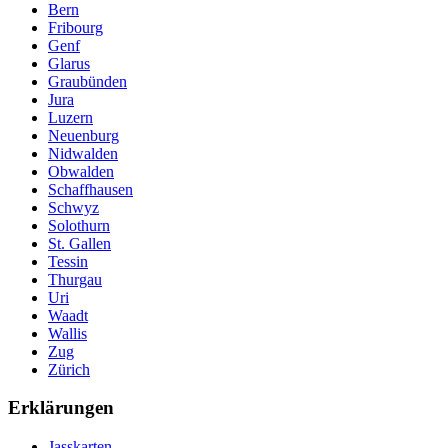
Bern
Fribourg
Genf
Glarus
Graubünden
Jura
Luzern
Neuenburg
Nidwalden
Obwalden
Schaffhausen
Schwyz
Solothurn
St. Gallen
Tessin
Thurgau
Uri
Waadt
Wallis
Zug
Zürich
Erklärungen
Jasskarten