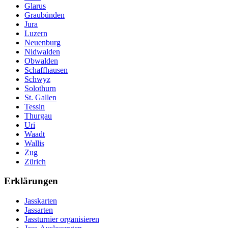
Glarus
Graubünden
Jura
Luzern
Neuenburg
Nidwalden
Obwalden
Schaffhausen
Schwyz
Solothurn
St. Gallen
Tessin
Thurgau
Uri
Waadt
Wallis
Zug
Zürich
Erklärungen
Jasskarten
Jassarten
Jassturnier organisieren