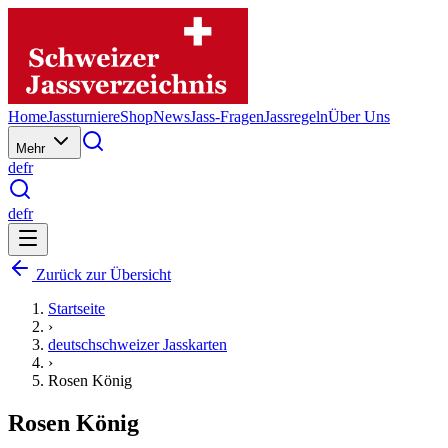
Home
Jassturniere
Shop
News
Jass-Fragen
Jassregeln
Über Uns
Mehr
de
fr
de
fr
Zurück zur Übersicht
Startseite
›
deutschschweizer Jasskarten
›
Rosen König
Rosen König