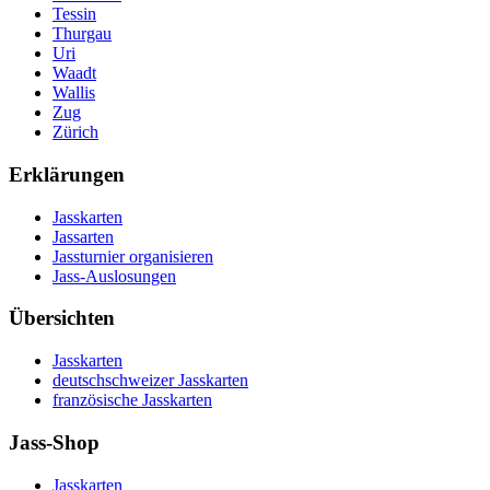
Tessin
Thurgau
Uri
Waadt
Wallis
Zug
Zürich
Erklärungen
Jasskarten
Jassarten
Jassturnier organisieren
Jass-Auslosungen
Übersichten
Jasskarten
deutschschweizer Jasskarten
französische Jasskarten
Jass-Shop
Jasskarten