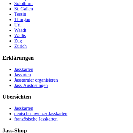
Solothurn
St. Gallen
Tessin
Thurgau
Uri
Waadt
Wallis
Zug
Zürich
Erklärungen
Jasskarten
Jassarten
Jassturnier organisieren
Jass-Auslosungen
Übersichten
Jasskarten
deutschschweizer Jasskarten
französische Jasskarten
Jass-Shop