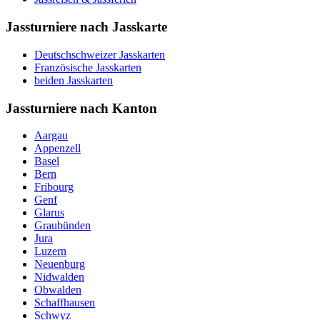
Jassturniere nach Jasskarte
Deutschschweizer Jasskarten
Französische Jasskarten
beiden Jasskarten
Jassturniere nach Kanton
Aargau
Appenzell
Basel
Bern
Fribourg
Genf
Glarus
Graubünden
Jura
Luzern
Neuenburg
Nidwalden
Obwalden
Schaffhausen
Schwyz