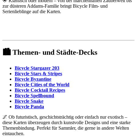
🌟 Klassisch oder modern – von der märchenhaften Zauberwelt bis
zur düsteren Addams-Familie bringt Bicycle Film- und
Serienlieblinge auf die Karten.
🏙️
Themen- und Städte-Decks
Bicycle Stargazer 203
Bicycle Stars & Stripes
Bicycle Byzantine
Bicycle Cities of the World
Bicycle Cocktail Recipes
Bicycle Spellbound
Bicycle Snake
Bicycle Panda
🌌 Ob futuristisch, geschichtsträchtig oder einfach nur exotisch –
diese Karten überzeugen durch kunstvolle Designs und eine starke
Themenbindung. Perfekt für Sammler, die gerne in andere Welten
eintauchen.