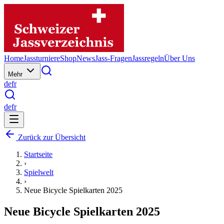
Home
Jassturniere
Shop
News
Jass-Fragen
Jassregeln
Über Uns
Mehr
de
fr
de
fr
Zurück zur Übersicht
Startseite
›
Spielwelt
›
Neue Bicycle Spielkarten 2025
Neue Bicycle Spielkarten 2025