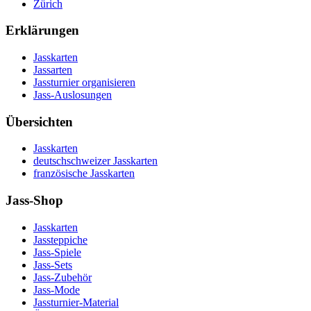
Zürich
Erklärungen
Jasskarten
Jassarten
Jassturnier organisieren
Jass-Auslosungen
Übersichten
Jasskarten
deutschschweizer Jasskarten
französische Jasskarten
Jass-Shop
Jasskarten
Jassteppiche
Jass-Spiele
Jass-Sets
Jass-Zubehör
Jass-Mode
Jassturnier-Material