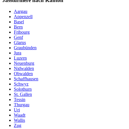
Jassturniere nach Kanton
Aargau
Appenzell
Basel
Bern
Fribourg
Genf
Glarus
Graubünden
Jura
Luzern
Neuenburg
Nidwalden
Obwalden
Schaffhausen
Schwyz
Solothurn
St. Gallen
Tessin
Thurgau
Uri
Waadt
Wallis
Zug