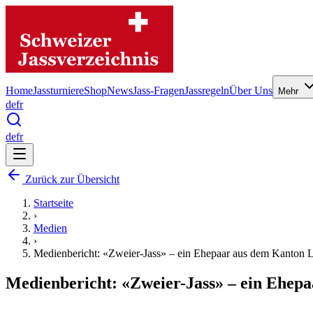
Home
Jassturniere
Shop
News
Jass-Fragen
Jassregeln
Über Uns
Mehr
de
fr
de
fr
Zurück zur Übersicht
Startseite
›
Medien
›
Medienbericht: «Zweier-Jass» – ein Ehepaar aus dem Kanton Lu
Medienbericht: «Zweier-Jass» – ein Ehepa