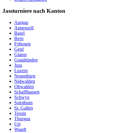
Jassturniere nach Kanton
Aargau
Appenzell
Basel
Bern
Fribourg
Genf
Glarus
Graubünden
Jura
Luzern
Neuenburg
Nidwalden
Obwalden
Schaffhausen
Schwyz
Solothurn
St. Gallen
Tessin
Thurgau
Uri
Waadt