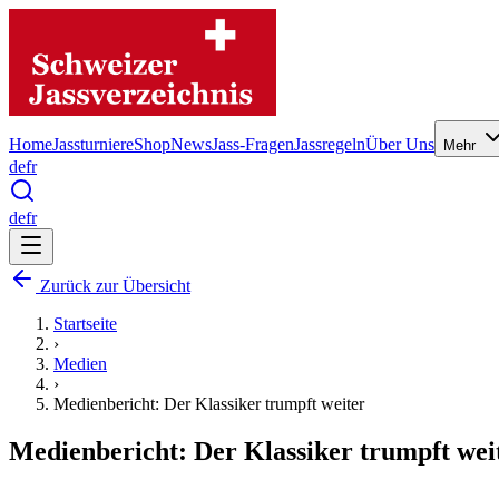
Home
Jassturniere
Shop
News
Jass-Fragen
Jassregeln
Über Uns
Mehr
de
fr
de
fr
Zurück zur Übersicht
Startseite
›
Medien
›
Medienbericht: Der Klassiker trumpft weiter
Medienbericht: Der Klassiker trumpft wei