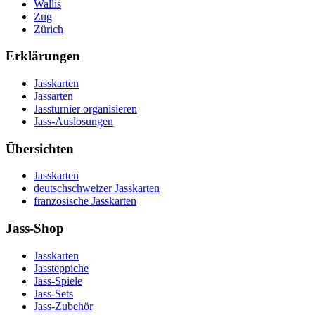
Wallis
Zug
Zürich
Erklärungen
Jasskarten
Jassarten
Jassturnier organisieren
Jass-Auslosungen
Übersichten
Jasskarten
deutschschweizer Jasskarten
französische Jasskarten
Jass-Shop
Jasskarten
Jassteppiche
Jass-Spiele
Jass-Sets
Jass-Zubehör