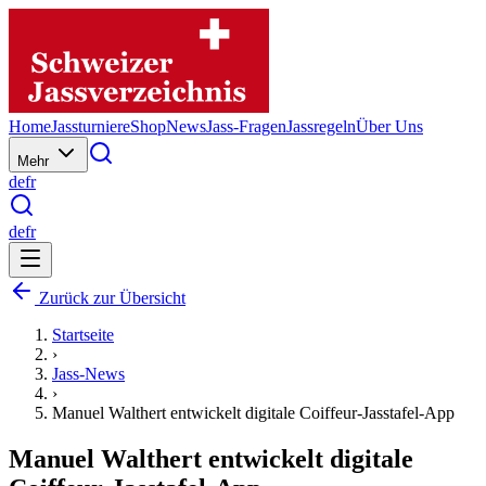
Home
Jassturniere
Shop
News
Jass-Fragen
Jassregeln
Über Uns
Mehr
de
fr
de
fr
Zurück zur Übersicht
Startseite
›
Jass-News
›
Manuel Walthert entwickelt digitale Coiffeur-Jasstafel-App
Manuel Walthert entwickelt digitale