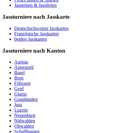
Jassreisen & Jassferien
Jassturniere nach Jasskarte
Deutschschweizer Jasskarten
Französische Jasskarten
beiden Jasskarten
Jassturniere nach Kanton
Aargau
Appenzell
Basel
Bern
Fribourg
Genf
Glarus
Graubünden
Jura
Luzern
Neuenburg
Nidwalden
Obwalden
Schaffhausen