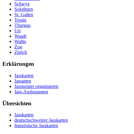
Schwyz
Solothurn
St. Gallen
Tessin
Thurgau
Uri
Waadt
Wallis
Zug
Zürich
Erklärungen
Jasskarten
Jassarten
Jassturnier organisieren
Jass-Auslosungen
Übersichten
Jasskarten
deutschschweizer Jasskarten
französische Jasskarten