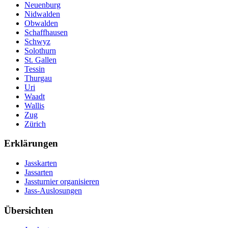
Neuenburg
Nidwalden
Obwalden
Schaffhausen
Schwyz
Solothurn
St. Gallen
Tessin
Thurgau
Uri
Waadt
Wallis
Zug
Zürich
Erklärungen
Jasskarten
Jassarten
Jassturnier organisieren
Jass-Auslosungen
Übersichten