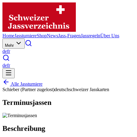
Home
Jassturniere
Shop
News
Jass-Fragen
Jassregeln
Über Uns
Mehr
de
fr
de
fr
Alle Jassturniere
Schieber (Partner zugelost)
deutschschweizer Jasskarten
Terminusjassen
Beschreibung