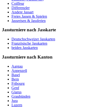
Coiffeur
Differenzler
Andere Jassart
Freies Jassen & Spielen
Jassreisen & Jassferien
Jassturniere nach Jasskarte
Deutschschweizer Jasskarten
Französische Jasskarten
beiden Jasskarten
Jassturniere nach Kanton
Aargau
Appenzell
Basel
Bern
Fribourg
Genf
Glarus
Graubünden
Jura
Luzern