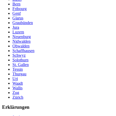
Bern
Fribourg
Genf
Glarus
Graubünden
Jura
Luzern
Neuenburg
Nidwalden
Obwalden
Schaffhausen
Schwyz
Solothurn
St. Gallen
Tessin
Thurgau
Uri
Waadt
Wallis
Zug
Zürich
Erklärungen