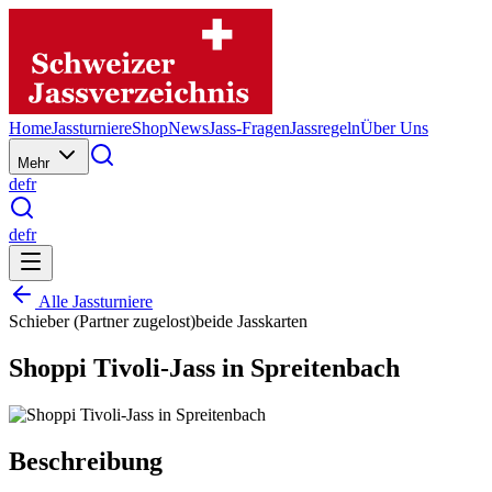
Home
Jassturniere
Shop
News
Jass-Fragen
Jassregeln
Über Uns
Mehr
de
fr
de
fr
Alle Jassturniere
Schieber (Partner zugelost)
beide Jasskarten
Shoppi Tivoli-Jass in Spreitenbach
Beschreibung