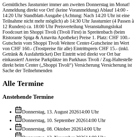
Gemütliches Jassturnier immer am zweiten Donnerstag im Monat!
Anmeldung direkt vor Ort! (keine Voranmeldung) Ablauf 14:00 -
14:20 Uhr Standblatt-Ausgabe (Achtung: Nach 14:20 Uhr ist eine
Teilnahme nicht mehr möglich) ab 14:30 Uhr Jassturnier (4 Passen à
12 Runden) ca. 18:00 Uhr Preisverteilung Veranstaltungslokal
Foodcourt im Shoppi Tivoli (Tivoli First) in Spreitenbach (beim
Ristorante Spiga & Amavita Apotheke) Preise 1. Platz: CHF 100.-
Gutschein vom Shoppi Tivoli Weitere Center-Gutscheine im Wert
von CHF 160.- (Trostpreise für alle) Eintrittspreis CHF 15.- (inkl.
Getränk & Ausfahrtticket) Der Eintritt wird direkt vor Ort bar
einkassiert! Anreise Parkplätze im Parkhaus Tivoli / Zug-Haltestelle
direkt beim Center („Shoppi Tivoli“) Versicherung Versicherung ist
Sache der Teilnehmenden
Alle Termine
Anstehende Termine
Donnerstag, 13. August 2026
14:00
Uhr
Donnerstag, 10. September 2026
14:00
Uhr
Donnerstag, 08. Oktober 2026
14:00
Uhr