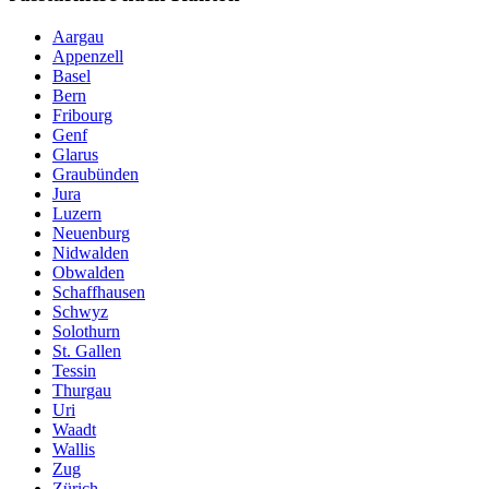
Aargau
Appenzell
Basel
Bern
Fribourg
Genf
Glarus
Graubünden
Jura
Luzern
Neuenburg
Nidwalden
Obwalden
Schaffhausen
Schwyz
Solothurn
St. Gallen
Tessin
Thurgau
Uri
Waadt
Wallis
Zug
Zürich