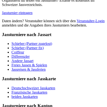
Organisierst du selber ein Jassturnier? Erfasse es kostenlos im
Schweizer Jassverzeichnis.
Jassturnier eintragen
Daten ändern? Veranstalter können sich über den
Veranstalter-Login
anmelden und die Angaben ihres Jassturniers bearbeiten.
Jassturniere nach Jassart
Schieber (Partner zugelost)
Schieber (Partner fix)
Coiffeur
Differenzler
Andere Jassart
Freies Jassen & Spielen
Jassreisen & Jassferien
Jassturniere nach Jasskarte
Deutschschweizer Jasskarten
Französische Jasskarten
beiden Jasskarten
Jassturniere nach Kanton