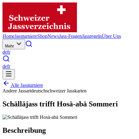
Home
Jassturniere
Shop
News
Jass-Fragen
Jassregeln
Über Uns
Mehr
de
fr
de
fr
Alle Jassturniere
Andere Jassart
deutschschweizer Jasskarten
Schälläjass trifft Hosä-abä Sommeri
Beschreibung