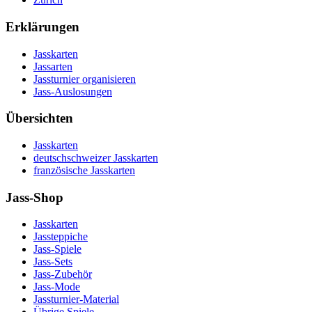
Erklärungen
Jasskarten
Jassarten
Jassturnier organisieren
Jass-Auslosungen
Übersichten
Jasskarten
deutschschweizer Jasskarten
französische Jasskarten
Jass-Shop
Jasskarten
Jassteppiche
Jass-Spiele
Jass-Sets
Jass-Zubehör
Jass-Mode
Jassturnier-Material
Übrige Spiele