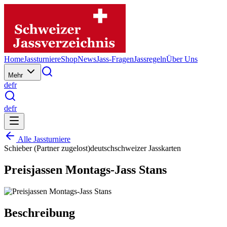
Home
Jassturniere
Shop
News
Jass-Fragen
Jassregeln
Über Uns
Mehr
de
fr
de
fr
Alle Jassturniere
Schieber (Partner zugelost)
deutschschweizer Jasskarten
Preisjassen Montags-Jass Stans
Beschreibung