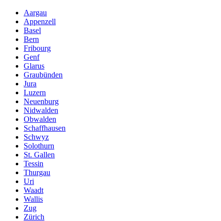
Aargau
Appenzell
Basel
Bern
Fribourg
Genf
Glarus
Graubünden
Jura
Luzern
Neuenburg
Nidwalden
Obwalden
Schaffhausen
Schwyz
Solothurn
St. Gallen
Tessin
Thurgau
Uri
Waadt
Wallis
Zug
Zürich