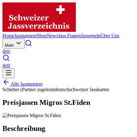
Home
Jassturniere
Shop
News
Jass-Fragen
Jassregeln
Über Uns
Mehr
de
fr
de
fr
Alle Jassturniere
Schieber (Partner zugelost)
deutschschweizer Jasskarten
Preisjassen Migros St.Fiden
Beschreibung