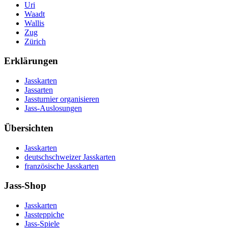
Uri
Waadt
Wallis
Zug
Zürich
Erklärungen
Jasskarten
Jassarten
Jassturnier organisieren
Jass-Auslosungen
Übersichten
Jasskarten
deutschschweizer Jasskarten
französische Jasskarten
Jass-Shop
Jasskarten
Jassteppiche
Jass-Spiele