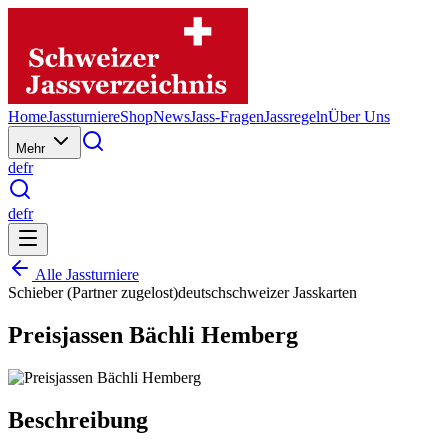
Home
Jassturniere
Shop
News
Jass-Fragen
Jassregeln
Über Uns
Mehr
de
fr
de
fr
Alle Jassturniere
Schieber (Partner zugelost)
deutschschweizer Jasskarten
Preisjassen Bächli Hemberg
Beschreibung