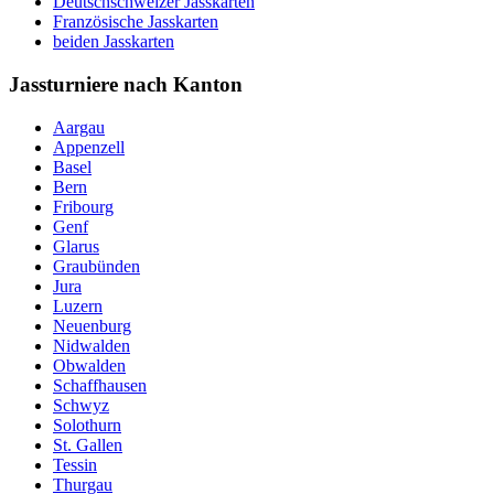
Deutschschweizer Jasskarten
Französische Jasskarten
beiden Jasskarten
Jassturniere nach Kanton
Aargau
Appenzell
Basel
Bern
Fribourg
Genf
Glarus
Graubünden
Jura
Luzern
Neuenburg
Nidwalden
Obwalden
Schaffhausen
Schwyz
Solothurn
St. Gallen
Tessin
Thurgau