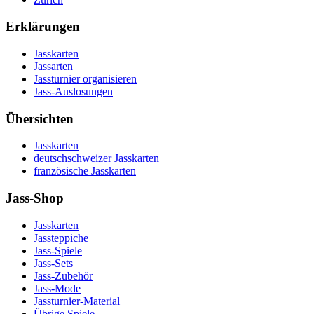
Erklärungen
Jasskarten
Jassarten
Jassturnier organisieren
Jass-Auslosungen
Übersichten
Jasskarten
deutschschweizer Jasskarten
französische Jasskarten
Jass-Shop
Jasskarten
Jassteppiche
Jass-Spiele
Jass-Sets
Jass-Zubehör
Jass-Mode
Jassturnier-Material
Übrige Spiele