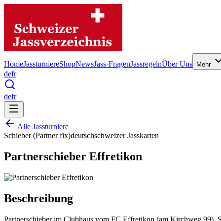
Home
Jassturniere
Shop
News
Jass-Fragen
Jassregeln
Über Uns
Mehr
de
fr
de
fr
Alle Jassturniere
Schieber (Partner fix)
deutschschweizer Jasskarten
Partnerschieber Effretikon
Beschreibung
Partnerschieber im Clubhaus vom FC Effretikon (am Kirchweg 99). Sta