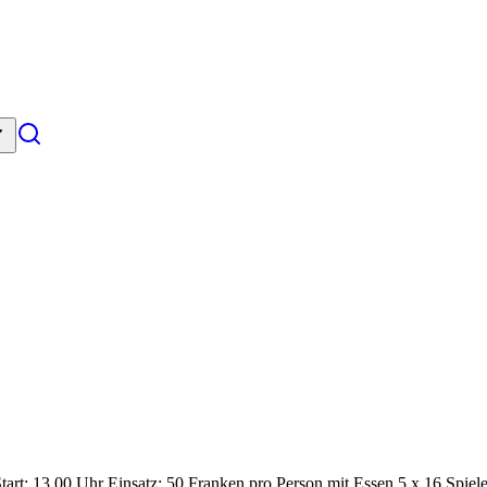
rt: 13.00 Uhr Einsatz: 50 Franken pro Person mit Essen 5 x 16 Spiele 