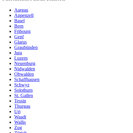
Aargau
Appenzell
Basel
Bern
Fribourg
Genf
Glarus
Graubünden
Jura
Luzern
Neuenburg
Nidwalden
Obwalden
Schaffhausen
Schwyz
Solothurn
St. Gallen
Tessin
Thurgau
Uri
Waadt
Wallis
Zug
Zürich