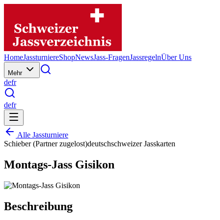
Home
Jassturniere
Shop
News
Jass-Fragen
Jassregeln
Über Uns
Mehr
de
fr
de
fr
Alle Jassturniere
Schieber (Partner zugelost)
deutschschweizer Jasskarten
Montags-Jass Gisikon
Beschreibung