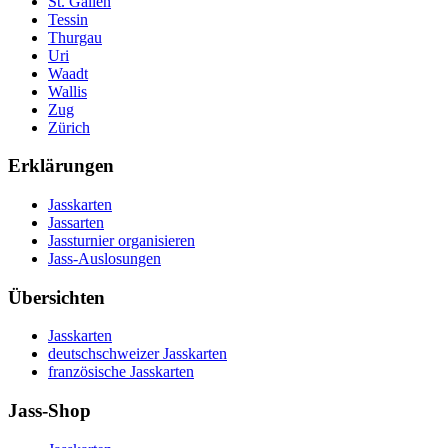
St. Gallen
Tessin
Thurgau
Uri
Waadt
Wallis
Zug
Zürich
Erklärungen
Jasskarten
Jassarten
Jassturnier organisieren
Jass-Auslosungen
Übersichten
Jasskarten
deutschschweizer Jasskarten
französische Jasskarten
Jass-Shop