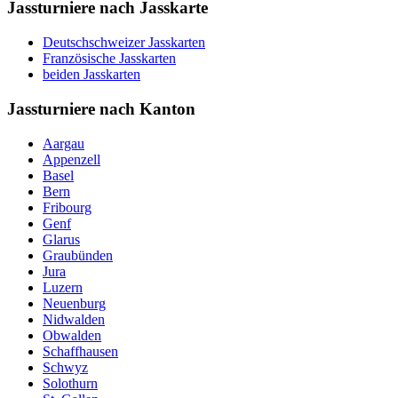
Jassturniere nach Jasskarte
Deutschschweizer Jasskarten
Französische Jasskarten
beiden Jasskarten
Jassturniere nach Kanton
Aargau
Appenzell
Basel
Bern
Fribourg
Genf
Glarus
Graubünden
Jura
Luzern
Neuenburg
Nidwalden
Obwalden
Schaffhausen
Schwyz
Solothurn