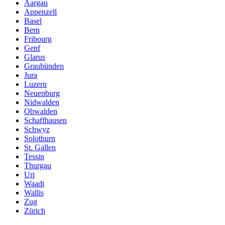
Aargau
Appenzell
Basel
Bern
Fribourg
Genf
Glarus
Graubünden
Jura
Luzern
Neuenburg
Nidwalden
Obwalden
Schaffhausen
Schwyz
Solothurn
St. Gallen
Tessin
Thurgau
Uri
Waadt
Wallis
Zug
Zürich