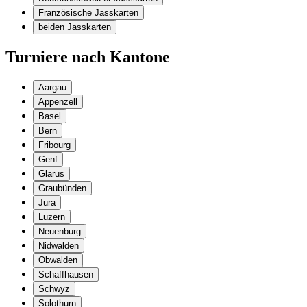
Französische Jasskarten
beiden Jasskarten
Turniere nach Kantone
Aargau
Appenzell
Basel
Bern
Fribourg
Genf
Glarus
Graubünden
Jura
Luzern
Neuenburg
Nidwalden
Obwalden
Schaffhausen
Schwyz
Solothurn