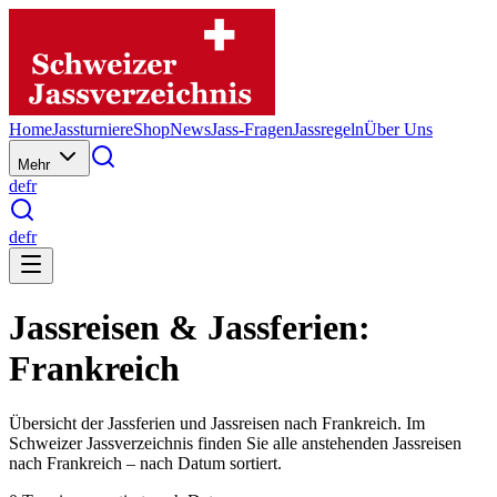
Home
Jassturniere
Shop
News
Jass-Fragen
Jassregeln
Über Uns
Mehr
de
fr
de
fr
Jassreisen & Jassferien:
Frankreich
Übersicht der Jassferien und Jassreisen nach Frankreich. Im
Schweizer Jassverzeichnis finden Sie alle anstehenden Jassreisen
nach Frankreich – nach Datum sortiert.