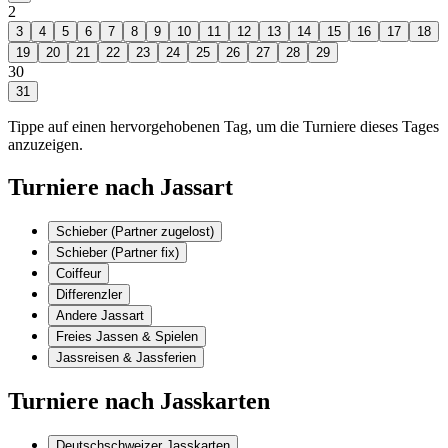
2
3
4
5
6
7
8
9
10
11
12
13
14
15
16
17
18
19
20
21
22
23
24
25
26
27
28
29
30
31
Tippe auf einen hervorgehobenen Tag, um die Turniere dieses Tages
anzuzeigen.
Turniere nach Jassart
Schieber (Partner zugelost)
Schieber (Partner fix)
Coiffeur
Differenzler
Andere Jassart
Freies Jassen & Spielen
Jassreisen & Jassferien
Turniere nach Jasskarten
Deutschschweizer Jasskarten