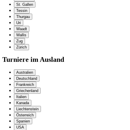
St. Gallen
Tessin
Thurgau
Uri
Waadt
Wallis
Zug
Zürich
Turniere im Ausland
Australien
Deutschland
Frankreich
Griechenland
Italien
Kanada
Liechtenstein
Österreich
Spanien
USA