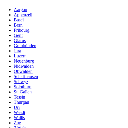
Aargau
Appenzell
Basel
Bern
Fribourg
Genf
Glarus
Graubünden
Jura
Luzern
Neuenburg
Nidwalden
Obwalden
Schaffhausen
Schwyz
Solothurn
St. Gallen
Tessin
Thurgau
Uri
Waadt
Wallis
Zug
Zürich