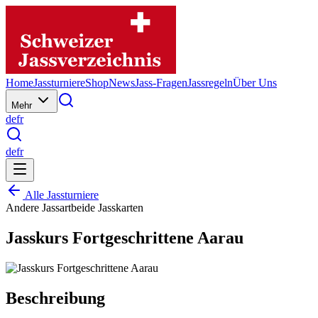
Home
Jassturniere
Shop
News
Jass-Fragen
Jassregeln
Über Uns
Mehr
de
fr
de
fr
Alle Jassturniere
Andere Jassart
beide Jasskarten
Jasskurs Fortgeschrittene Aarau
Beschreibung