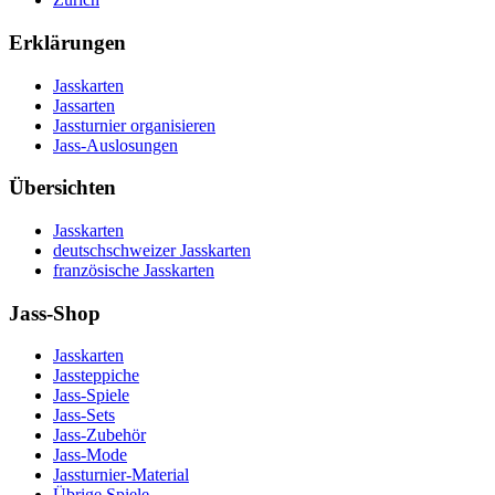
Erklärungen
Jasskarten
Jassarten
Jassturnier organisieren
Jass-Auslosungen
Übersichten
Jasskarten
deutschschweizer Jasskarten
französische Jasskarten
Jass-Shop
Jasskarten
Jassteppiche
Jass-Spiele
Jass-Sets
Jass-Zubehör
Jass-Mode
Jassturnier-Material
Übrige Spiele