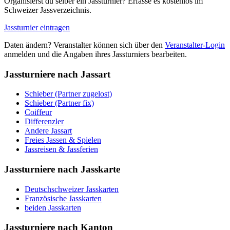
Organisierst du selber ein Jassturnier? Erfasse es kostenlos im
Schweizer Jassverzeichnis.
Jassturnier eintragen
Daten ändern? Veranstalter können sich über den
Veranstalter-Login
anmelden und die Angaben ihres Jassturniers bearbeiten.
Jassturniere nach Jassart
Schieber (Partner zugelost)
Schieber (Partner fix)
Coiffeur
Differenzler
Andere Jassart
Freies Jassen & Spielen
Jassreisen & Jassferien
Jassturniere nach Jasskarte
Deutschschweizer Jasskarten
Französische Jasskarten
beiden Jasskarten
Jassturniere nach Kanton