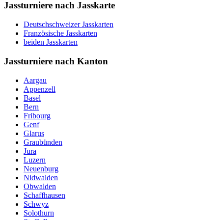
Jassturniere nach Jasskarte
Deutschschweizer Jasskarten
Französische Jasskarten
beiden Jasskarten
Jassturniere nach Kanton
Aargau
Appenzell
Basel
Bern
Fribourg
Genf
Glarus
Graubünden
Jura
Luzern
Neuenburg
Nidwalden
Obwalden
Schaffhausen
Schwyz
Solothurn