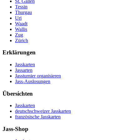
St. Gallen
Tessin
Thurgau
Uri
Waadt
Wallis
Zug
Zürich
Erklärungen
Jasskarten
Jassarten
Jassturnier organisieren
Jass-Auslosungen
Übersichten
Jasskarten
deutschschweizer Jasskarten
französische Jasskarten
Jass-Shop