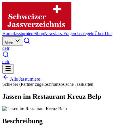
Home
Jassturniere
Shop
News
Jass-Fragen
Jassregeln
Über Uns
Mehr
de
fr
de
fr
Alle Jassturniere
Schieber (Partner zugelost)
französische Jasskarten
Jassen im Restaurant Kreuz Belp
Beschreibung