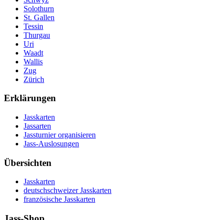
Solothurn
St. Gallen
Tessin
Thurgau
Uri
Waadt
Wallis
Zug
Zürich
Erklärungen
Jasskarten
Jassarten
Jassturnier organisieren
Jass-Auslosungen
Übersichten
Jasskarten
deutschschweizer Jasskarten
französische Jasskarten
Jass-Shop