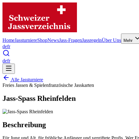
Home
Jassturniere
Shop
News
Jass-Fragen
Jassregeln
Über Uns
Mehr
de
fr
de
fr
Alle Jassturniere
Freies Jassen & Spielen
französische Jasskarten
Jass-Spass Rheinfelden
Beschreibung
Für Jung und Alt, für fröhliche Anfänger und vergiftete Profis. Wer 