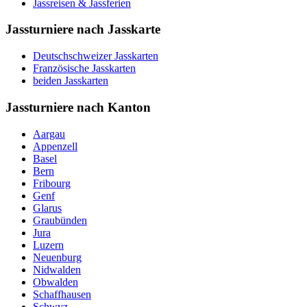
Jassreisen & Jassferien
Jassturniere nach Jasskarte
Deutschschweizer Jasskarten
Französische Jasskarten
beiden Jasskarten
Jassturniere nach Kanton
Aargau
Appenzell
Basel
Bern
Fribourg
Genf
Glarus
Graubünden
Jura
Luzern
Neuenburg
Nidwalden
Obwalden
Schaffhausen
Schwyz