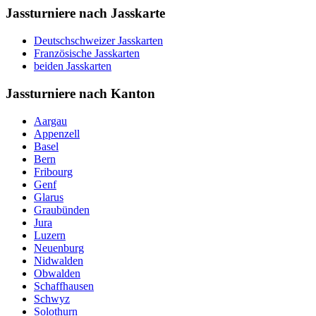
Jassturniere nach Jasskarte
Deutschschweizer Jasskarten
Französische Jasskarten
beiden Jasskarten
Jassturniere nach Kanton
Aargau
Appenzell
Basel
Bern
Fribourg
Genf
Glarus
Graubünden
Jura
Luzern
Neuenburg
Nidwalden
Obwalden
Schaffhausen
Schwyz
Solothurn