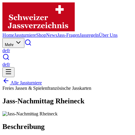
Home
Jassturniere
Shop
News
Jass-Fragen
Jassregeln
Über Uns
Mehr
de
fr
de
fr
Alle Jassturniere
Freies Jassen & Spielen
französische Jasskarten
Jass-Nachmittag Rheineck
Beschreibung