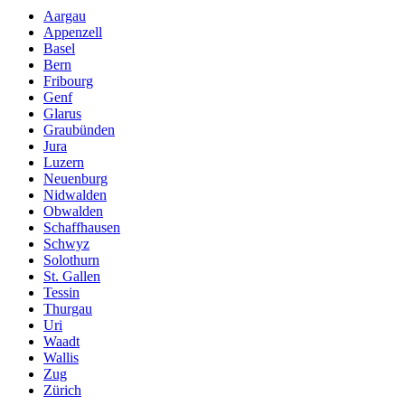
Aargau
Appenzell
Basel
Bern
Fribourg
Genf
Glarus
Graubünden
Jura
Luzern
Neuenburg
Nidwalden
Obwalden
Schaffhausen
Schwyz
Solothurn
St. Gallen
Tessin
Thurgau
Uri
Waadt
Wallis
Zug
Zürich