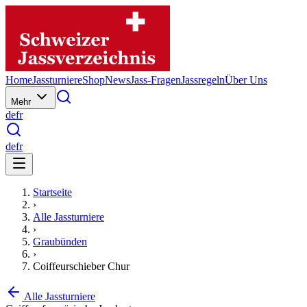
Home
Jassturniere
Shop
News
Jass-Fragen
Jassregeln
Über Uns
Mehr
de
fr
de
fr
Startseite
›
Alle Jassturniere
›
Graubünden
›
Coiffeurschieber Chur
Alle Jassturniere