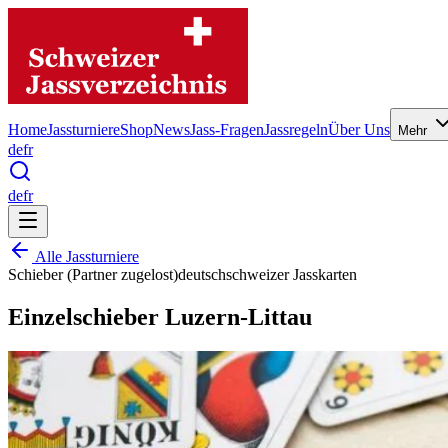
Home
Jassturniere
Shop
News
Jass-Fragen
Jassregeln
Über Uns
Mehr
de
fr
de
fr
Alle Jassturniere
Schieber (Partner zugelost)
deutschschweizer Jasskarten
Einzelschieber Luzern-Littau