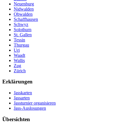
Neuenburg
Nidwalden
Obwalden
Schaffhausen
Schwyz
Solothurn
St. Gallen
Tessin
Thurgau
Uri
Waadt
Wallis
Zug
Zürich
Erklärungen
Jasskarten
Jassarten
Jassturnier organisieren
Jass-Auslosungen
Übersichten