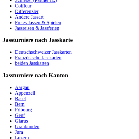
Schieber (Partner fix)
Coiffeur
Differenzler
Andere Jassart
Freies Jassen & Spielen
Jassreisen & Jassferien
Jassturniere nach Jasskarte
Deutschschweizer Jasskarten
Französische Jasskarten
beiden Jasskarten
Jassturniere nach Kanton
Aargau
Appenzell
Basel
Bern
Fribourg
Genf
Glarus
Graubünden
Jura
Luzern