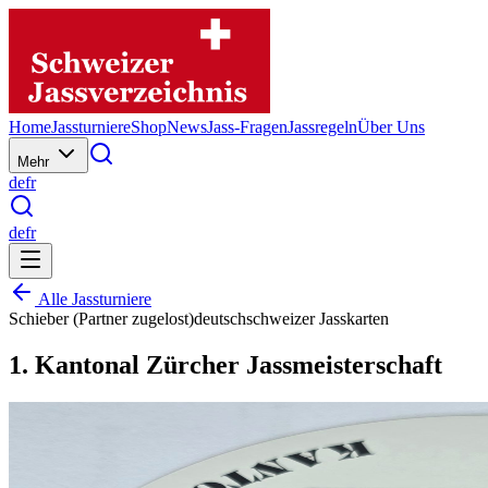
Home
Jassturniere
Shop
News
Jass-Fragen
Jassregeln
Über Uns
Mehr
de
fr
de
fr
Alle Jassturniere
Schieber (Partner zugelost)
deutschschweizer Jasskarten
1. Kantonal Zürcher Jassmeisterschaft