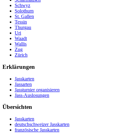
Schwyz
Solothurn
St. Gallen
Tessin
Thurgau
Uri
Waadt
Wallis
Zug
Zürich
Erklärungen
Jasskarten
Jassarten
Jassturnier organisieren
Jass-Auslosungen
Übersichten
Jasskarten
deutschschweizer Jasskarten
französische Jasskarten