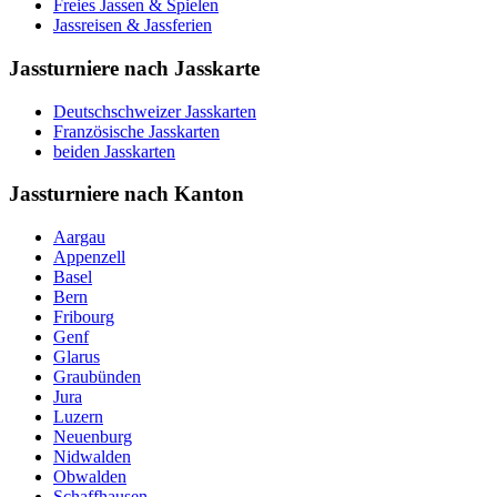
Freies Jassen & Spielen
Jassreisen & Jassferien
Jassturniere nach Jasskarte
Deutschschweizer Jasskarten
Französische Jasskarten
beiden Jasskarten
Jassturniere nach Kanton
Aargau
Appenzell
Basel
Bern
Fribourg
Genf
Glarus
Graubünden
Jura
Luzern
Neuenburg
Nidwalden
Obwalden
Schaffhausen