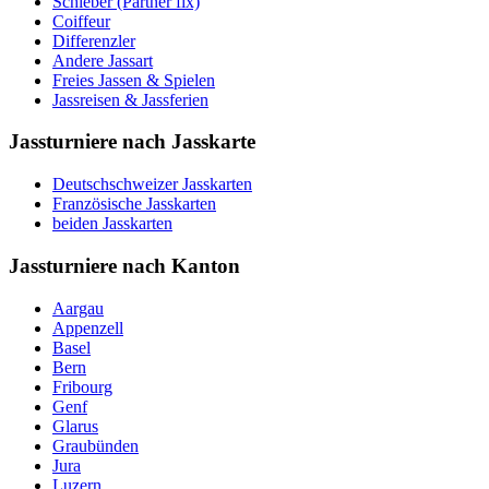
Schieber (Partner fix)
Coiffeur
Differenzler
Andere Jassart
Freies Jassen & Spielen
Jassreisen & Jassferien
Jassturniere nach Jasskarte
Deutschschweizer Jasskarten
Französische Jasskarten
beiden Jasskarten
Jassturniere nach Kanton
Aargau
Appenzell
Basel
Bern
Fribourg
Genf
Glarus
Graubünden
Jura
Luzern