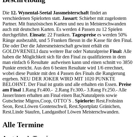
Die
12. Wynental-Seetal Jassmeisterschaft
findet an
verschiedenen Spielorten statt.
Jassart
: Schieber mit zugelostem
Partner. Mit französischen Karten und neu in Meisterschwanden
auch mit deutschen Karten. Es werden 4 Passen zu 12 Spielen
durchgeführt.
Einsatz
: 22 Franken.
Tagespreise
es werden 50%
Ränge ausbezahlt, und 5 Franken fliessn in die Kasse für den Final.
Die oder Der die Jahresmeisterschaft gewinnt erhält ein
GOLDVRENELI dazu weitere Bar oder Naturalpreise
Final:
Alle
haben die Möglichkeit sich für den Final zu qualifizieren in dem
man einfach 6 Resultate aufweisen kann und einen schnitt vo 3850
Punkte erreicht. Aus den 6 besten Resultate wird 1/6 errechnet,
wobei diese Punkte mit den 4 Passen des Finals die Rangierung
ergeben. NEU DER JOKER WIRD MIT 1020 PUNKTE
BELOHNT. Der Final ist gratis und alle erhalten ein Essen.
Preise
am Final
1.Rang Fr.400.- 2.Rang Fr.300.- 3.Rang Fr.250.- Alle
Jasser/innen erhalten am Final einen Bar,Naturalpreis sowie
Gutscheine Migros,Coop, OTTO`S .
Spielorte:
Rest.Frohsinn
Seon, Rest.Löwen Gontenschwil, Rest.Sportplatz Gränichen,
Rest.Linde Staufen, Landgasthof Löwen Meisterschwanden.
Alle Termine