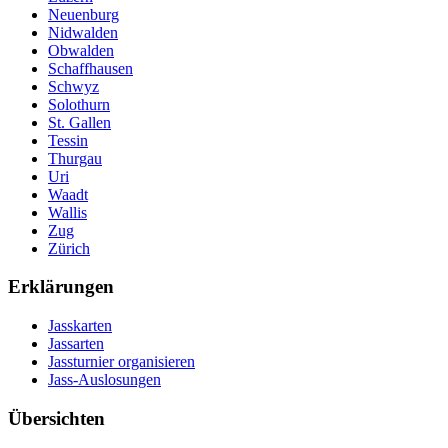
Neuenburg
Nidwalden
Obwalden
Schaffhausen
Schwyz
Solothurn
St. Gallen
Tessin
Thurgau
Uri
Waadt
Wallis
Zug
Zürich
Erklärungen
Jasskarten
Jassarten
Jassturnier organisieren
Jass-Auslosungen
Übersichten