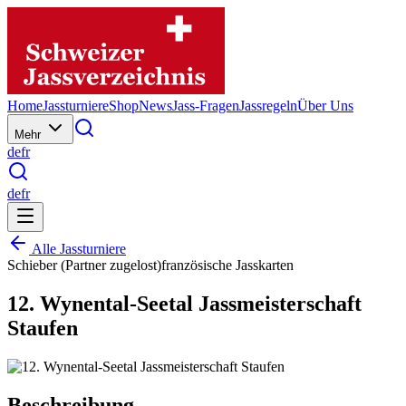
Home
Jassturniere
Shop
News
Jass-Fragen
Jassregeln
Über Uns
Mehr
de
fr
de
fr
Alle Jassturniere
Schieber (Partner zugelost)
französische Jasskarten
12. Wynental-Seetal Jassmeisterschaft
Staufen
Beschreibung