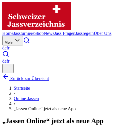
Home
Jassturniere
Shop
News
Jass-Fragen
Jassregeln
Über Uns
Mehr
de
fr
de
fr
Zurück zur Übersicht
Startseite
›
Online-Jassen
›
„Jassen Online“ jetzt als neue App
„Jassen Online“ jetzt als neue App