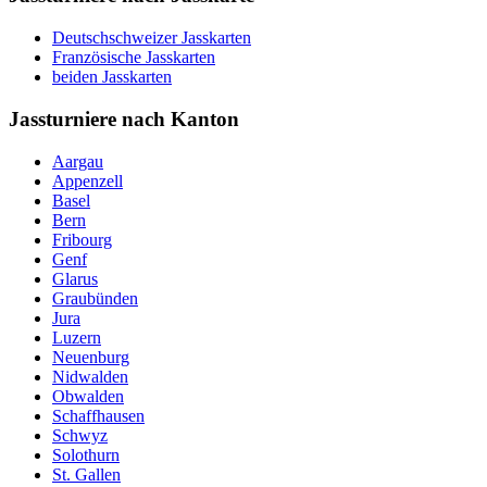
Deutschschweizer Jasskarten
Französische Jasskarten
beiden Jasskarten
Jassturniere nach Kanton
Aargau
Appenzell
Basel
Bern
Fribourg
Genf
Glarus
Graubünden
Jura
Luzern
Neuenburg
Nidwalden
Obwalden
Schaffhausen
Schwyz
Solothurn
St. Gallen