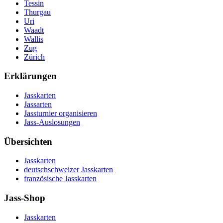
Tessin
Thurgau
Uri
Waadt
Wallis
Zug
Zürich
Erklärungen
Jasskarten
Jassarten
Jassturnier organisieren
Jass-Auslosungen
Übersichten
Jasskarten
deutschschweizer Jasskarten
französische Jasskarten
Jass-Shop
Jasskarten