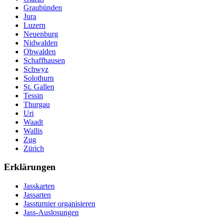
Graubünden
Jura
Luzern
Neuenburg
Nidwalden
Obwalden
Schaffhausen
Schwyz
Solothurn
St. Gallen
Tessin
Thurgau
Uri
Waadt
Wallis
Zug
Zürich
Erklärungen
Jasskarten
Jassarten
Jassturnier organisieren
Jass-Auslosungen