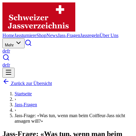
Home
Jassturniere
Shop
News
Jass-Fragen
Jassregeln
Über Uns
Mehr
de
fr
de
fr
Zurück zur Übersicht
Startseite
›
Jass-Fragen
›
Jass-Frage: «Was tun, wenn man beim Coiffeur-Jass nicht
ansagen will?»
Jass-Frage: «Was tun, wenn man beim