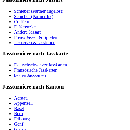
Schieber (Partner zugelost)
Schieber (Partner fix)
Coiffeur
Differenzler
Andere Jassart
Freies Jassen & Spielen
Jassreisen & Jassferien
Jassturniere nach Jasskarte
Deutschschweizer Jasskarten
Französische Jasskarten
beiden Jasskarten
Jassturniere nach Kanton
Aargau
Appenzell
Basel
Bern
Fribourg
Genf
Glarus