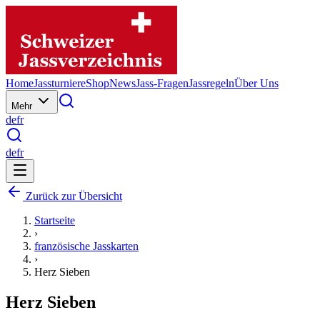
Home
Jassturniere
Shop
News
Jass-Fragen
Jassregeln
Über Uns
Mehr
de
fr
de
fr
Zurück zur Übersicht
Startseite
›
französische Jasskarten
›
Herz Sieben
Herz Sieben