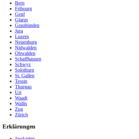
Bern
Fribourg
Genf
Glarus
Graubünden
Jura
Luzern
Neuenburg
Nidwalden
Obwalden
Schaffhausen
Schwyz
Solothurn
St. Gallen
Tessin
Thurgau
Uri
Waadt
Wallis
Zug
Zürich
Erklärungen
Jasskarten