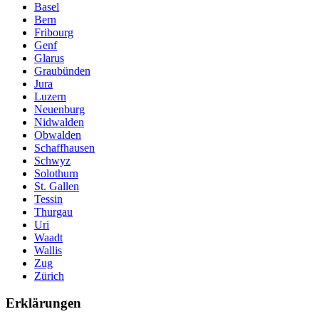
Basel
Bern
Fribourg
Genf
Glarus
Graubünden
Jura
Luzern
Neuenburg
Nidwalden
Obwalden
Schaffhausen
Schwyz
Solothurn
St. Gallen
Tessin
Thurgau
Uri
Waadt
Wallis
Zug
Zürich
Erklärungen