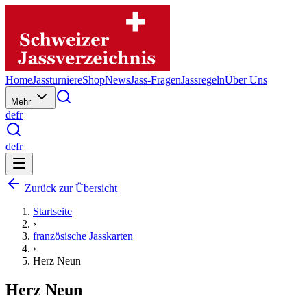
Home
Jassturniere
Shop
News
Jass-Fragen
Jassregeln
Über Uns
Mehr
de
fr
de
fr
Zurück zur Übersicht
Startseite
›
französische Jasskarten
›
Herz Neun
Herz Neun