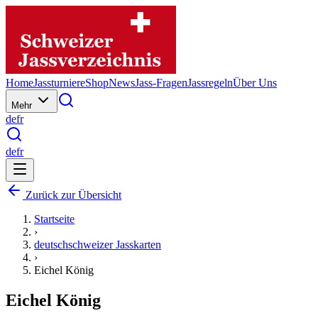
Home
Jassturniere
Shop
News
Jass-Fragen
Jassregeln
Über Uns
Mehr
de
fr
de
fr
Zurück zur Übersicht
Startseite
›
deutschschweizer Jasskarten
›
Eichel König
Eichel König