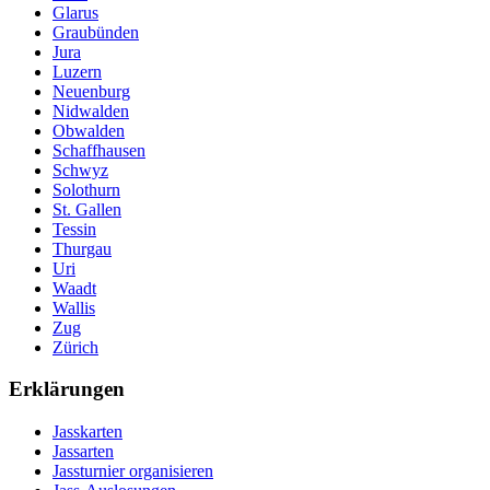
Glarus
Graubünden
Jura
Luzern
Neuenburg
Nidwalden
Obwalden
Schaffhausen
Schwyz
Solothurn
St. Gallen
Tessin
Thurgau
Uri
Waadt
Wallis
Zug
Zürich
Erklärungen
Jasskarten
Jassarten
Jassturnier organisieren